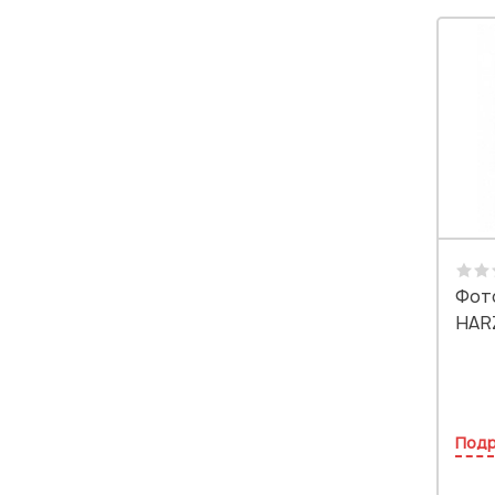
Фот
HARZ
Под