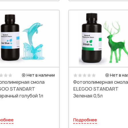
Нет в наличии
Нет в на
ополимерная смола
Фотополимерная смола
GOO STANDART
ELEGOO STANDART
рачный голубой 1л
Зеленая 0,5л
робнее
Подробнее