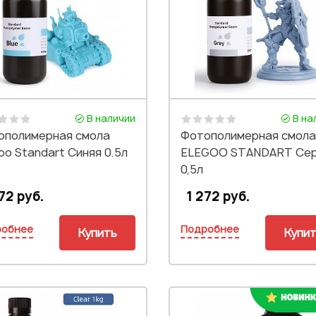
В наличии
В на
ополимерная смола
Фотополимерная смола
oo Standart Синяя 0.5л
ELEGOO STANDART Се
0,5л
72 руб.
1 272 руб.
робнее
Подробнее
Купить
Купи