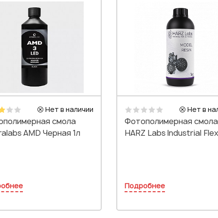
Нет в наличии
Нет в на
ополимерная смола
Фотополимерная смола
alabs AMD Черная 1л
HARZ Labs Industrial Flex
робнее
Подробнее