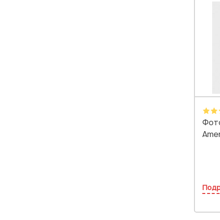
Фот
Amer
Под