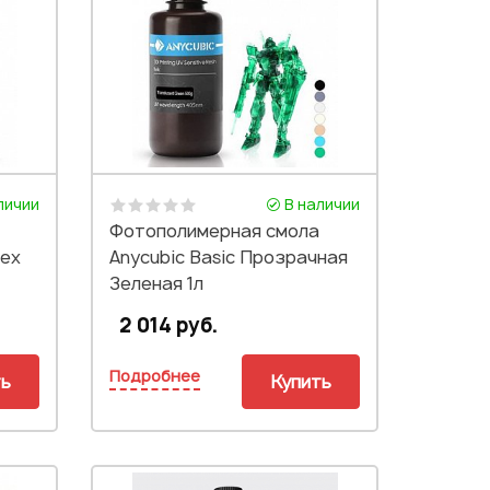
личии
В наличии
Фотополимерная смола
lex
Anycubic Basic Прозрачная
Зеленая 1л
2 014 руб.
Подробнее
ть
Купить