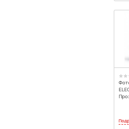
Фот
ELE
Проз
Под