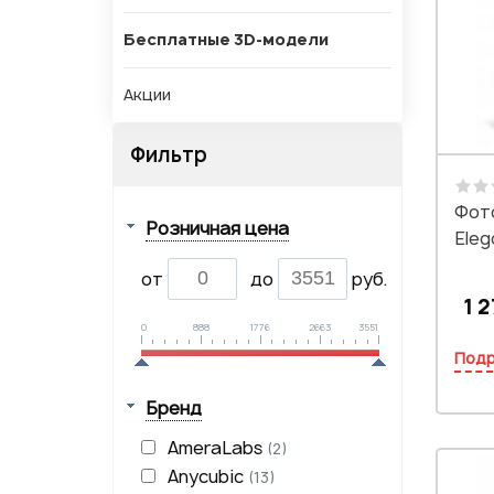
Бесплатные 3D-модели
Акции
Фильтр
Фот
Розничная цена
Eleg
от
до
руб.
1 2
0
888
1776
2663
3551
Под
Бренд
AmeraLabs
(2)
Anycubic
(13)