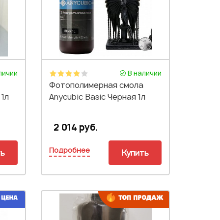
личии
В наличии
Фотополимерная смола
 1л
Anycubic Basic Черная 1л
2 014 руб.
Подробнее
ть
Купить