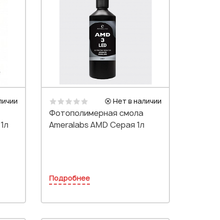
личии
Нет в наличии
Фотополимерная смола
 1л
Ameralabs AMD Серая 1л
Подробнее