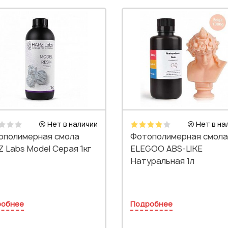
Нет в наличии
Нет в на
ополимерная смола
Фотополимерная смола
 Labs Model Серая 1кг
ELEGOO ABS-LIKE
Натуральная 1л
робнее
Подробнее