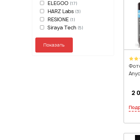
ELEGOO
(17)
HARZ Labs
(3)
RESIONE
(1)
Siraya Tech
(5)
Фот
Anyc
2 0
Под