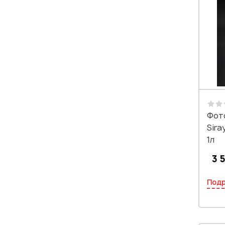
Фот
Sira
1л
3 5
Под