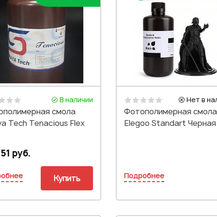
В наличии
Нет в на
ополимерная смола
Фотополимерная смола
ya Tech Tenacious Flex
Elegoo Standart Черная
51 руб.
робнее
Подробнее
Купить