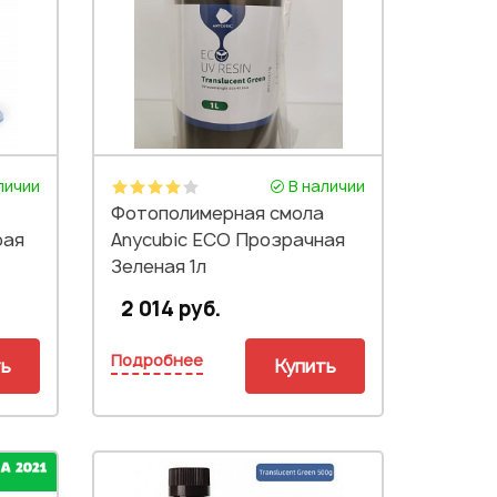
личии
В наличии
Фотополимерная смола
рая
Anycubic ECO Прозрачная
Зеленая 1л
2 014 руб.
Подробнее
ть
Купить