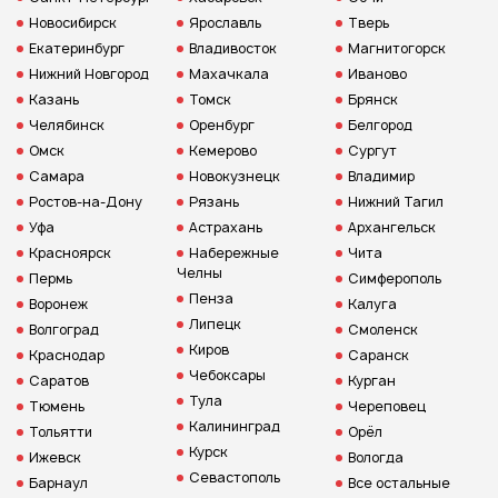
Новосибирск
Ярославль
Тверь
Екатеринбург
Владивосток
Магнитогорск
Нижний Новгород
Махачкала
Иваново
Казань
Томск
Брянск
Челябинск
Оренбург
Белгород
Омск
Кемерово
Сургут
Самара
Новокузнецк
Владимир
Ростов-на-Дону
Рязань
Нижний Тагил
Уфа
Астрахань
Архангельск
Красноярск
Набережные
Чита
Челны
Пермь
Симферополь
Пенза
Воронеж
Калуга
Липецк
Волгоград
Смоленск
Киров
Краснодар
Саранск
Чебоксары
Саратов
Курган
Тула
Тюмень
Череповец
Калининград
Тольятти
Орёл
Курск
Ижевск
Вологда
Севастополь
Барнаул
Все остальные