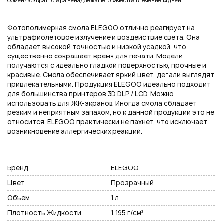
Обмен/возврат товара ненадлежащего качества в течение 14 дней.
Подписаться на новые возможности
Фотополимерная смола ELEGOO отлично реагирует на
ультрафиолетовое излучение и воздействие света. Она
обладает высокой точностью и низкой усадкой, что
существенно сокращает время для печати. Модели
получаются с идеально гладкой поверхностью, прочные и
Нажимая на кнопку "Отправить", вы даете согласие на обработку
красивые. Смола обеспечивает яркий цвет, детали выглядят
персональных данных
привлекательными. Продукция ELEGOO идеально подходит
для большинства принтеров 3D DLP / LCD. Можно
использовать для ЖК-экранов. Иногда смола обладает
резким и неприятным запахом, но к данной продукции это не
относится. ELEGOO практически не пахнет, что исключает
возникновение аллергических реакций.
Бренд
ELEGOO
Цвет
Прозрачный
Объем
1 л
Плотность Жидкости
1,195 г/см³