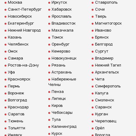
Москва
Иркутск
Ставрополь
Санкт-Петербург
Хабаровск
Сочи
Новосибирск
Ярославль
Тверь
Екатеринбург
Владивосток
Магнитогорск
Нижний Новгород
Махачкала
Иваново
Казань
Томск
Брянск
Челябинск
Оренбург
Белгород
Омск
Кемерово
Сургут
Самара
Новокузнецк
Владимир
Ростов-на-Дону
Рязань
Нижний Тагил
Уфа
Астрахань
Архангельск
Красноярск
Набережные
Чита
Челны
Пермь
Симферополь
Пенза
Воронеж
Калуга
Липецк
Волгоград
Смоленск
Киров
Краснодар
Саранск
Чебоксары
Саратов
Курган
Тула
Тюмень
Череповец
Калининград
Тольятти
Орёл
Курск
Ижевск
Вологда