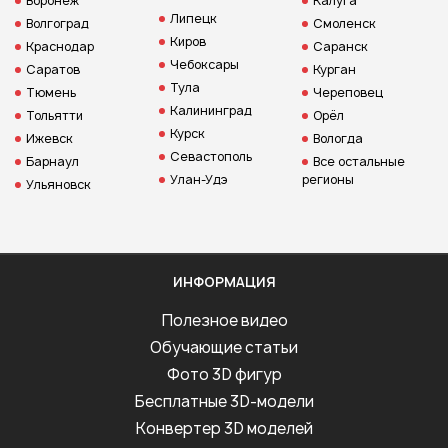
Воронеж
Калуга
Липецк
Волгоград
Смоленск
Киров
Краснодар
Саранск
Чебоксары
Саратов
Курган
Тула
Тюмень
Череповец
Калининград
Тольятти
Орёл
Курск
Ижевск
Вологда
Севастополь
Барнаул
Все остальные
Улан-Удэ
регионы
Ульяновск
ИНФОРМАЦИЯ
Полезное видео
Обучающие статьи
Фото 3D фигур
Бесплатные 3D-модели
Конвертер 3D моделей