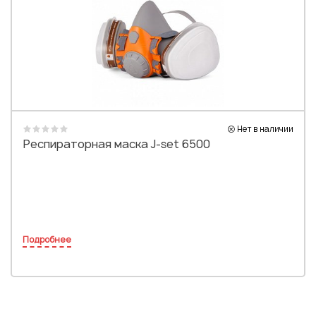
Или войти через соц сети
Нажимая на кнопку "Отправить", вы даете согласие на обработку
персональных данных
ВОЙТИ ЧЕРЕЗ GOOGLE
Отправить
Отправить
Нажимая на кнопку "Отправить", вы даете согласие на обработку
Нажимая на кнопку "Отправить", вы даете согласие на обработку
персональных данных
персональных данных
Нет в наличии
Респираторная маска J-set 6500
Подробнее