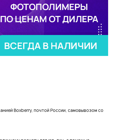
ия
страция
нией Boxberry, почтой России, самовывозом со