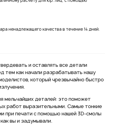
аличному расчету для юр. лиц, с помощью
ра ненадлежащего качества в течение 14 дней.
Подписаться на новые
ожности
твердевать и оставлять все детали
ед тем как начали разрабатывать нашу
моделистов, который чрезвычайно быстро
ая на кнопку "Отправить", вы
излучения.
 согласие на обработку
нальных данных
ия мельчайших деталей: это поможет
ых работ выразительными. Самые тонкие
ми при печати с помощью нашей 3D-смолы
как вы и задумывали.