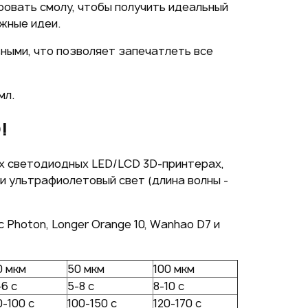
ровать смолу, чтобы получить идеальный
жные идеи.
ными, что позволяет запечатлеть все
мл.
!
х светодиодных LED/LCD 3D-принтерах,
 ультрафиолетовый свет (длина волны -
 Photon, Longer Orange 10, Wanhao D7 и
0 мкм
50 мкм
100 мкм
-6 с
5-8 с
8-10 с
0-100 с
100-150 с
120-170 с