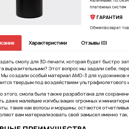
Наличными, по безн
платежных систем
ВОЙТИ ЧЕРЕЗ
ГАРАНТИЯ
GOOGLE
Обмен/возврат това
возм
исание
Характеристики
Отзывы (0)
здать смолу для 3D-печати, которая будет быстро за
та выразительными? Этот вопрос мы задали себе, пер
. Мы создали особый материал AMD-3 для художников-
Нажим
вится твердым под воздействием ультрафиолетового 
даете
персо
о этого, смола была также разработана для сохранен
ть даже малейшие изгибы ваших огромных и миниатюрн
ты, такие как волосы и морщины, остаются отчетливы
оляют вам материализовать свой замысел именно так, 
ВНЫЕ ПРЕИМУЩЕСТВА