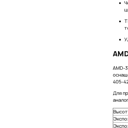
Ч
ц
Т
т
У
AMD
AMD-3
оснащ
405-42
Для пр
анало
Высот
Экспо
Экспо