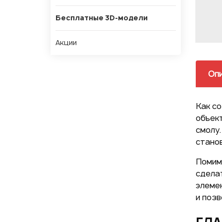
Бесплатные 3D-модели
Акции
Оп
Как со
объек
смолу
стано
Помим
сдела
элемен
и позв
ГЛА