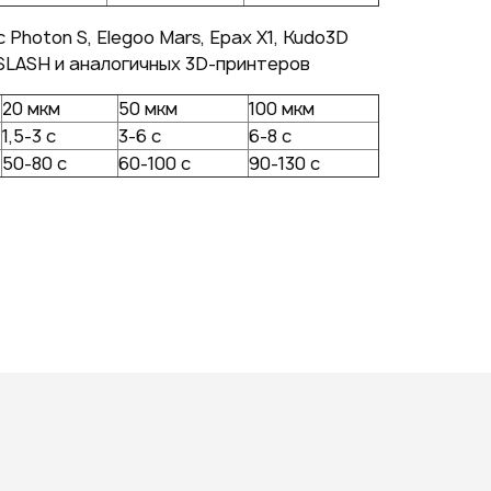
Photon S, Elegoo Mars, Epax X1, Kudo3D
D SLASH и аналогичных 3D-принтеров
20 мкм
50 мкм
100 мкм
1,5-3 с
3-6 с
6-8 с
50-80 с
60-100 с
90-130 с