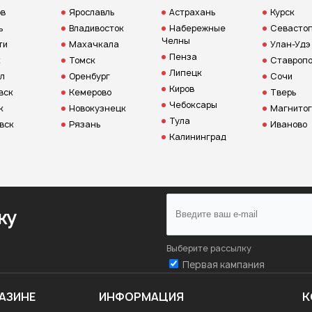
ов
Ярославль
Астрахань
Курск
ь
Владивосток
Набережные
Севастоп
Челны
ти
Махачкала
Улан-Удэ
Пенза
к
Томск
Ставропо
Липецк
л
Оренбург
Сочи
Киров
вск
Кемерово
Тверь
Чебоксары
к
Новокузнецк
Магнитог
Тула
вск
Рязань
Иваново
Калининград
ку
Выберите рассылку
Первая кампания
АЗИНЕ
ИНФОРМАЦИЯ
К