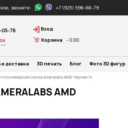
язи, звоните:
+7 (925) 596-66-79
Вход
0-05-78
Корзина
- 0.00
ок
 и доставка
3D печать
Блог
Фото 3D фигур
тополимерная смола Ameralabs AMD Черная 1л
MERALABS AMD