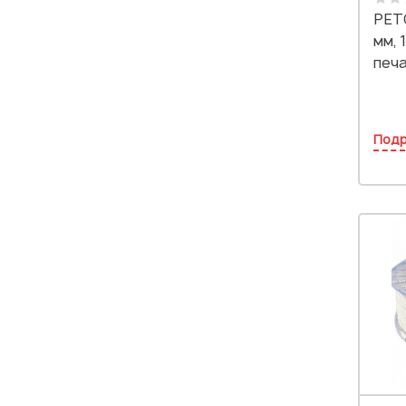
PET
мм, 
печ
Под