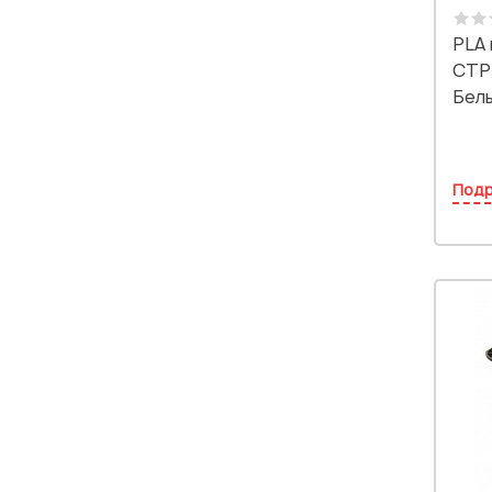
PLA 
СТР
Белы
Под