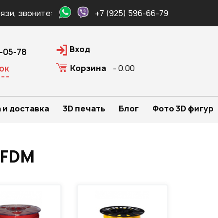
язи, звоните:
+7 (925) 596-66-79
Вход
0-05-78
Корзина
- 0.00
ок
 и доставка
3D печать
Блог
Фото 3D фигур
 FDM