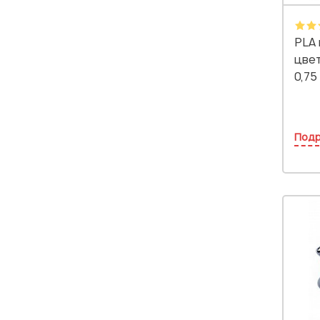
PLA 
цве
0,75 
Под