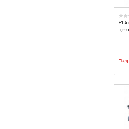
PLA 
цвет
Под