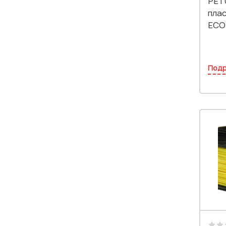
PETG
плас
ECO
Под