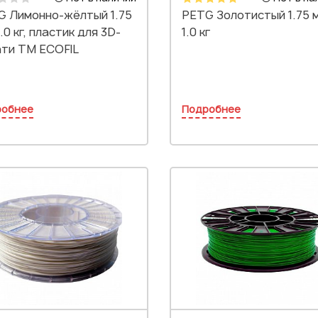
G Лимонно-жёлтый 1.75
PETG Золотистый 1.75 
1.0 кг, пластик для 3D-
1.0 кг
ати TM ECOFIL
робнее
Подробнее