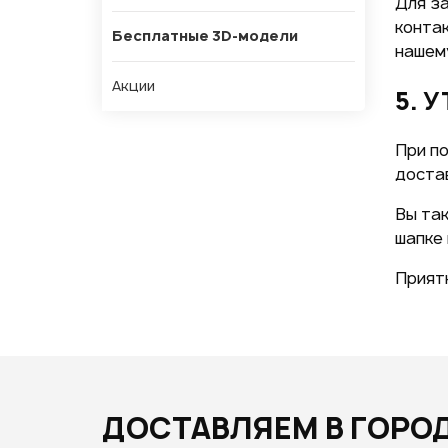
Для з
контак
Бесплатные 3D-модели
нашему
Акции
5. 
При по
доста
Вы та
шапке 
Приятн
ДОСТАВЛЯЕМ В ГОРО