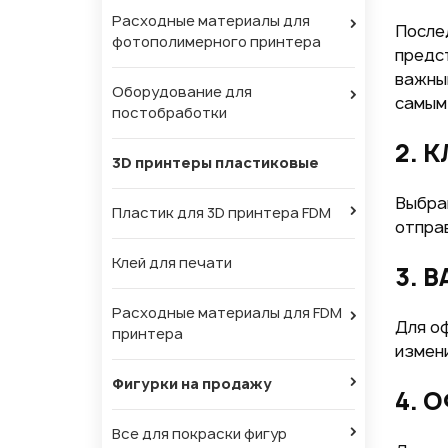
Расходные материалы для
После
фотополимерного принтера
предс
важны
Оборудование для
самым
постобработки
2. 
3D принтеры пластиковые
Выбрав
Пластик для 3D принтера FDM
отправ
Клей для печати
3. 
Расходные материалы для FDM
Для о
принтера
измени
Фигурки на продажу
4. 
Все для покраски фигур