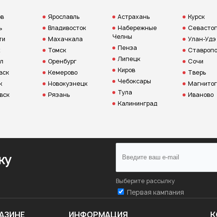
ов
Ярославль
Астрахань
Курск
ь
Владивосток
Набережные
Севастоп
Челны
ти
Махачкала
Улан-Удэ
Пенза
к
Томск
Ставропо
Липецк
л
Оренбург
Сочи
Киров
вск
Кемерово
Тверь
Чебоксары
к
Новокузнецк
Магнитог
Тула
вск
Рязань
Иваново
Калининград
ку
Выберите рассылку
Первая кампания
АЗИНЕ
ИНФОРМАЦИЯ
К