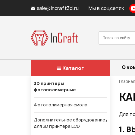
sale@incraft3d.ru
Мы в соцсетях
О ко
Каталог
Главна
3D принтеры
фотополимерные
КА
Фотополимерная смола
Для то
Дополнительное оборудование
для 3D принтера LCD
1. 