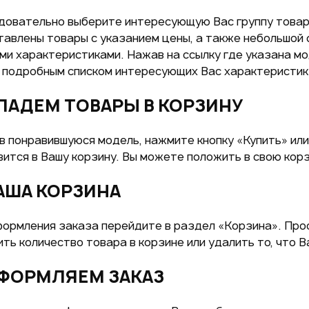
Забыли свой пароль?
довательно выберите интересующую Вас группу товаро
Нужный товар:
тавлены товары с указанием цены, а также небольшой 
Нужный товар:
Отправить
ми характеристиками. Нажав на ссылку где указана мо
Или войти через соц сети
 подробным списком интересующих Вас характеристик
Нажимая на кнопку "Отправить", вы даете согласие
ВОЙТИ ЧЕРЕЗ GOOGLE
на обработку
персональных данных
КЛАДЕМ ТОВАРЫ В КОРЗИНУ
Отправить
Отправить
Нажимая на кнопку "Отправить", вы даете согласие
 понравившуюся модель, нажмите кнопку «Купить» или
Нажимая на кнопку "Отправить", вы даете согласие
на обработку
персональных данных
ится в Вашу корзину. Вы можете положить в свою кор
на обработку
персональных данных
ВАША КОРЗИНА
формления заказа перейдите в раздел «Корзина». Пр
ть количество товара в корзине или удалить то, что В
ОФОРМЛЯЕМ ЗАКАЗ