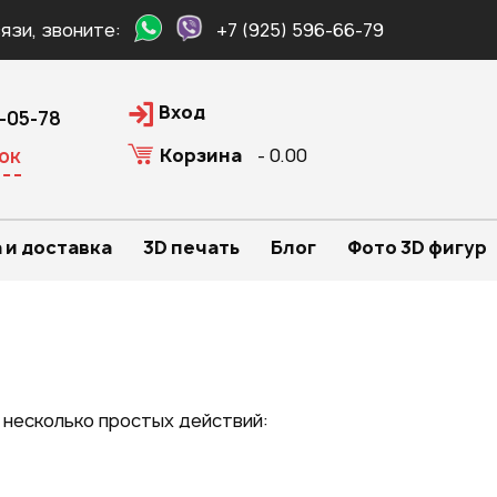
язи, звоните:
+7 (925) 596-66-79
Вход
0-05-78
Корзина
- 0.00
ок
 и доставка
3D печать
Блог
Фото 3D фигур
 несколько простых действий: