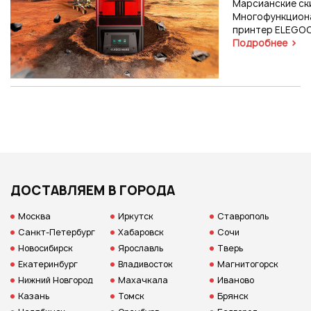
Марсианские ск
Или войти через соц сети
Многофункцион
Нажимая на кнопку "Отправить", вы даете согласие на обработку
принтер ELEGO
персональных данных
Подробнее
ВОЙТИ ЧЕРЕЗ GOOGLE
Отправить
Отправить
Нажимая на кнопку "Отправить", вы даете согласие на обработку
Нажимая на кнопку "Отправить", вы даете согласие на обработку
персональных данных
персональных данных
ДОСТАВЛЯЕМ В ГОРОДА
Москва
Иркутск
Ставрополь
Санкт-Петербург
Хабаровск
Сочи
Новосибирск
Ярославль
Тверь
Екатеринбург
Владивосток
Магнитогорск
Нижний Новгород
Махачкала
Иваново
Казань
Томск
Брянск