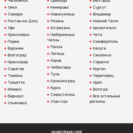
Челябинск
Оренбург
Белгород
Омск
Кемерово
Сургут
Самара
Новокузнецк
Владимир
Ростов-на-Дону
Рязань
Нижний Тагил
Уфа
Астрахань
Архангельск
Красноярск
Набережные
Чита
Челны
Пермь
Симферополь
Пенза
Воронеж
Калуга
Липецк
Волгоград
Смоленск
Киров
Краснодар
Саранск
Чебоксары
Саратов
Курган
Тула
Тюмень
Череповец
Калининград
Тольятти
Орёл
Курск
Ижевск
Вологда
Севастополь
Барнаул
Все остальные
Улан-Удэ
регионы
Ульяновск
ИНФОРМАЦИЯ