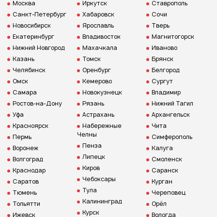
Москва
Иркутск
Ставрополь
Санкт-Петербург
Хабаровск
Сочи
Новосибирск
Ярославль
Тверь
Екатеринбург
Владивосток
Магнитогорск
Нижний Новгород
Махачкала
Иваново
Казань
Томск
Брянск
Челябинск
Оренбург
Белгород
Омск
Кемерово
Сургут
Самара
Новокузнецк
Владимир
Ростов-на-Дону
Рязань
Нижний Тагил
Уфа
Астрахань
Архангельск
Красноярск
Набережные
Чита
Челны
Пермь
Симферополь
Пенза
Воронеж
Калуга
Липецк
Волгоград
Смоленск
Киров
Краснодар
Саранск
Чебоксары
Саратов
Курган
Тула
Тюмень
Череповец
Калининград
Тольятти
Орёл
Курск
Ижевск
Вологда