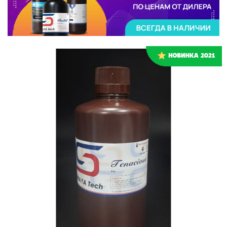
Или войти через соц сети
Регистрация
Авторизация
Нажимая на кнопку "Отправить", вы даете согласие на обработку
персональных данных
ВОЙТИ ЧЕРЕЗ GOOGLE
Отправить
Отправить
Накопительные скидки
Нажимая на кнопку "Отправить", вы даете согласие на обработку
Нажимая на кнопку "Отправить", вы даете согласие на обработку
персональных данных
персональных данных
Розыгрыши подарков
Доступ в закрытый клуб
Или войти через соц сети
ВОЙТИ ЧЕРЕЗ GOOGLE