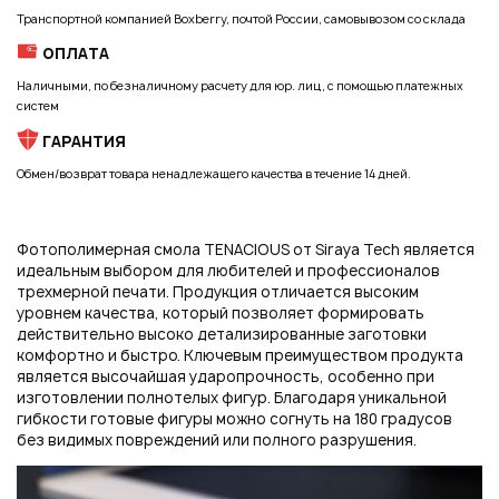
Подписаться на новые возможности
Транспортной компанией Boxberry, почтой России, самовывозом со склада
ОПЛАТА
Наличными, по безналичному расчету для юр. лиц, с помощью платежных
систем
Нажимая на кнопку "Отправить", вы даете согласие на обработку
ГАРАНТИЯ
персональных данных
Обмен/возврат товара ненадлежащего качества в течение 14 дней.
Фотополимерная смола TENACIOUS от Siraya Tech является
идеальным выбором для любителей и профессионалов
трехмерной печати. Продукция отличается высоким
уровнем качества, который позволяет формировать
действительно высоко детализированные заготовки
комфортно и быстро. Ключевым преимуществом продукта
является высочайшая ударопрочность, особенно при
изготовлении полнотелых фигур. Благодаря уникальной
гибкости готовые фигуры можно согнуть на 180 градусов
без видимых повреждений или полного разрушения.