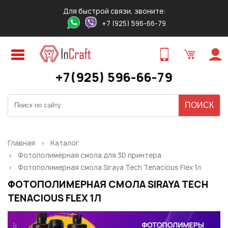
Для быстрой связи, звоните:
+7 (925) 596-66-79
Авторизация
Регистрация
ПРЕДВАРИТЕЛЬНЫЙ ЗАКАЗ
ЗАКАЗ ТОВАРА В 1 КЛИК
ОБРАТНЫЙ ЗВОНОК
ТОВАРА
Оставьте свои контакты для связи!
Быстро и удобно!
+7(925) 596-66-79
Логин:
Ваше имя
Ваше имя
*
*
:
:
Ваше имя
*
:
Пароль:
Контактный телефон
Ваш E-mail
*
:
*
:
Ваш E-mail
*
:
Главная
Каталог
Фотополимерная смола для 3D принтера
Запомнить меня
Фотополимерная смола Siraya Tech Tenacious Flex 1л
Ваш телефон
*
:
Ваш E-mail
Ваш телефон
*
:
*
:
ФОТОПОЛИМЕРНАЯ СМОЛА SIRAYA TECH
TENACIOUS FLEX 1Л
Забыли свой пароль?
Нужный товар:
Нужный товар:
Отправить