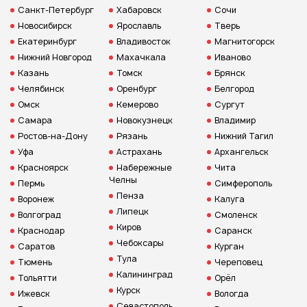
Санкт-Петербург
Хабаровск
Сочи
Новосибирск
Ярославль
Тверь
Екатеринбург
Владивосток
Магнитогорск
Нижний Новгород
Махачкала
Иваново
Казань
Томск
Брянск
Челябинск
Оренбург
Белгород
Омск
Кемерово
Сургут
Самара
Новокузнецк
Владимир
Ростов-на-Дону
Рязань
Нижний Тагил
Уфа
Астрахань
Архангельск
Красноярск
Набережные
Чита
Челны
Пермь
Симферополь
Пенза
Воронеж
Калуга
Липецк
Волгоград
Смоленск
Киров
Краснодар
Саранск
Чебоксары
Саратов
Курган
Тула
Тюмень
Череповец
Калининград
Тольятти
Орёл
Курск
Ижевск
Вологда
Севастополь