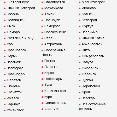
Екатеринбург
Владивосток
Магнитогорск
Нижний Новгород
Махачкала
Иваново
Казань
Томск
Брянск
Челябинск
Оренбург
Белгород
Омск
Кемерово
Сургут
Самара
Новокузнецк
Владимир
Ростов-на-Дону
Рязань
Нижний Тагил
Уфа
Астрахань
Архангельск
Красноярск
Набережные
Чита
Челны
Пермь
Симферополь
Пенза
Воронеж
Калуга
Липецк
Волгоград
Смоленск
Киров
Краснодар
Саранск
Чебоксары
Саратов
Курган
Тула
Тюмень
Череповец
Калининград
Тольятти
Орёл
Курск
Ижевск
Вологда
Севастополь
Барнаул
Все остальные
Улан-Удэ
регионы
Ульяновск