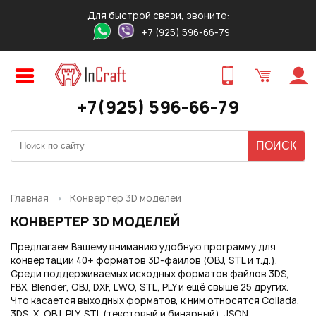
Для быстрой связи, звоните:
+7 (925) 596-66-79
Авторизация
Регистрация
ПРЕДВАРИТЕЛЬНЫЙ ЗАКАЗ
ЗАКАЗ ТОВАРА В 1 КЛИК
ОБРАТНЫЙ ЗВОНОК
ТОВАРА
Оставьте свои контакты для связи!
Быстро и удобно!
+7(925) 596-66-79
Логин:
Ваше имя
Ваше имя
*
*
:
:
Ваше имя
*
:
Пароль:
Контактный телефон
Ваш E-mail
*
:
*
:
Ваш E-mail
*
:
Главная
Конвертер 3D моделей
Запомнить меня
КОНВЕРТЕР 3D МОДЕЛЕЙ
Ваш телефон
*
:
Предлагаем Вашему вниманию удобную программу для
Ваш E-mail
Ваш телефон
*
:
*
:
конвертации 40+ форматов 3D-файлов (OBJ, STL и т.д.).
Среди поддерживаемых исходных форматов файлов 3DS,
Забыли свой пароль?
FBX, Blender, OBJ, DXF, LWO, STL, PLY и ещё свыше 25 других.
Нужный товар:
Что касается выходных форматов, к ним относятся Collada,
Нужный товар:
Отправить
3DS, X, OBJ, PLY, STL (текстовый и бинарный), JSON