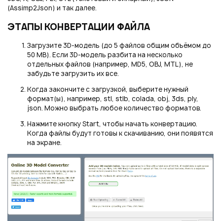
Или войти через соц сети
(Assimp2Json) и так далее.
Нажимая на кнопку "Отправить", вы даете согласие на обработку
ЭТАПЫ КОНВЕРТАЦИИ ФАЙЛА
персональных данных
ВОЙТИ ЧЕРЕЗ GOOGLE
Отправить
Отправить
Загрузите 3D-модель (до 5 файлов общим объёмом до
50 MB). Если 3D-модель разбита на несколько
Нажимая на кнопку "Отправить", вы даете согласие на обработку
отдельных файлов (например, MD5, OBJ, MTL), не
Нажимая на кнопку "Отправить", вы даете согласие на обработку
персональных данных
забудьте загрузить их все.
персональных данных
Когда закончите с загрузкой, выберите нужный
формат(ы), например, stl, stlb, colada, obj, 3ds, ply,
json. Можно выбрать любое количество форматов.
Нажмите кнопку Start, чтобы начать конвертацию.
Когда файлы будут готовы к скачиванию, они появятся
на экране.