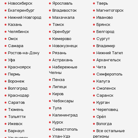
Новосибирск
Ярославль
Тверь
Екатеринбург
Владивосток
Магнитогорск
Нижний Новгород
Махачкала
Иваново
Казань
Томск
Брянск
Челябинск
Оренбург
Белгород
Омск
Кемерово
Сургут
Самара
Новокузнецк
Владимир
Ростов-на-Дону
Рязань
Нижний Тагил
Уфа
Астрахань
Архангельск
Красноярск
Набережные
Чита
Челны
Пермь
Симферополь
Пенза
Воронеж
Калуга
Липецк
Волгоград
Смоленск
Киров
Краснодар
Саранск
Чебоксары
Саратов
Курган
Тула
Тюмень
Череповец
Калининград
Тольятти
Орёл
Курск
Ижевск
Вологда
Севастополь
Барнаул
Все остальные
Улан-Удэ
регионы
Ульяновск