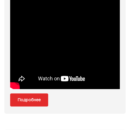
Или войти через соц сети
Нажимая на кнопку "Отправить", вы даете согласие на обработку
персональных данных
ВОЙТИ ЧЕРЕЗ GOOGLE
Отправить
Отправить
Нажимая на кнопку "Отправить", вы даете согласие на обработку
Нажимая на кнопку "Отправить", вы даете согласие на обработку
персональных данных
персональных данных
Подробнее