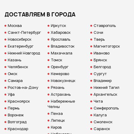
ДОСТАВЛЯЕМ В ГОРОДА
Москва
Иркутск
Ставрополь
Санкт-Петербург
Хабаровск
Сочи
Новосибирск
Ярославль
Тверь
Екатеринбург
Владивосток
Магнитогорск
Нижний Новгород
Махачкала
Иваново
Казань
Томск
Брянск
Челябинск
Оренбург
Белгород
Омск
Кемерово
Сургут
Самара
Новокузнецк
Владимир
Ростов-на-Дону
Рязань
Нижний Тагил
Уфа
Астрахань
Архангельск
Красноярск
Набережные
Чита
Челны
Пермь
Симферополь
Пенза
Воронеж
Калуга
Липецк
Волгоград
Смоленск
Киров
Краснодар
Саранск