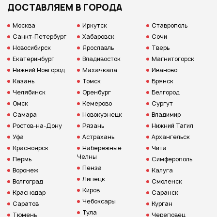
ДОСТАВЛЯЕМ В ГОРОДА
Москва
Иркутск
Ставрополь
Санкт-Петербург
Хабаровск
Сочи
Новосибирск
Ярославль
Тверь
Екатеринбург
Владивосток
Магнитогорск
Нижний Новгород
Махачкала
Иваново
Казань
Томск
Брянск
Челябинск
Оренбург
Белгород
Омск
Кемерово
Сургут
Самара
Новокузнецк
Владимир
Ростов-на-Дону
Рязань
Нижний Тагил
Уфа
Астрахань
Архангельск
Красноярск
Набережные
Чита
Челны
Пермь
Симферополь
Пенза
Воронеж
Калуга
Липецк
Волгоград
Смоленск
Киров
Краснодар
Саранск
Чебоксары
Саратов
Курган
Тула
Тюмень
Череповец