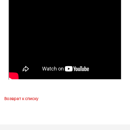
Отправить
Или войти через соц сети
Нажимая на кнопку "Отправить", вы даете согласие на обработку
персональных данных
ВОЙТИ ЧЕРЕЗ GOOGLE
Отправить
Отправить
Нажимая на кнопку "Отправить", вы даете согласие на обработку
Нажимая на кнопку "Отправить", вы даете согласие на обработку
персональных данных
персональных данных
Возврат к списку