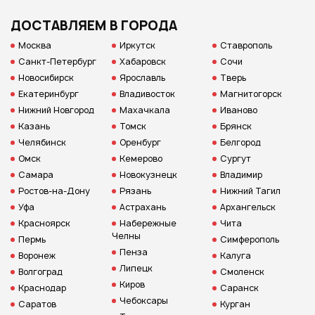
ДОСТАВЛЯЕМ В ГОРОДА
Москва
Иркутск
Ставрополь
Санкт-Петербург
Хабаровск
Сочи
Новосибирск
Ярославль
Тверь
Екатеринбург
Владивосток
Магнитогорск
Нижний Новгород
Махачкала
Иваново
Казань
Томск
Брянск
Челябинск
Оренбург
Белгород
Омск
Кемерово
Сургут
Самара
Новокузнецк
Владимир
Ростов-на-Дону
Рязань
Нижний Тагил
Уфа
Астрахань
Архангельск
Красноярск
Набережные
Чита
Челны
Пермь
Симферополь
Пенза
Воронеж
Калуга
Липецк
Волгоград
Смоленск
Киров
Краснодар
Саранск
Чебоксары
Саратов
Курган