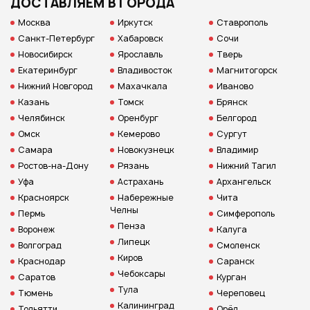
ДОСТАВЛЯЕМ В ГОРОДА
Москва
Иркутск
Ставрополь
Санкт-Петербург
Хабаровск
Сочи
Новосибирск
Ярославль
Тверь
Екатеринбург
Владивосток
Магнитогорск
Нижний Новгород
Махачкала
Иваново
Казань
Томск
Брянск
Челябинск
Оренбург
Белгород
Омск
Кемерово
Сургут
Самара
Новокузнецк
Владимир
Ростов-на-Дону
Рязань
Нижний Тагил
Уфа
Астрахань
Архангельск
Красноярск
Набережные
Чита
Челны
Пермь
Симферополь
Пенза
Воронеж
Калуга
Липецк
Волгоград
Смоленск
Киров
Краснодар
Саранск
Чебоксары
Саратов
Курган
Тула
Тюмень
Череповец
Калининград
Тольятти
Орёл