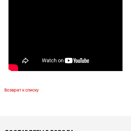
Отправить
Или войти через соц сети
Нажимая на кнопку "Отправить", вы даете согласие на обработку
персональных данных
ВОЙТИ ЧЕРЕЗ GOOGLE
Отправить
Отправить
Нажимая на кнопку "Отправить", вы даете согласие на обработку
Нажимая на кнопку "Отправить", вы даете согласие на обработку
персональных данных
персональных данных
Возврат к списку