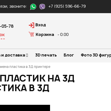
язи, звоните:
+7 (925) 596-66-79
Вход
0-05-78
Корзина
- 0.00
ок
 и доставка
3D печать
Блог
Фото 3D фигу
амена пластика в 3Д принтере
ПЛАСТИК НА 3Д
ТИКА В 3Д