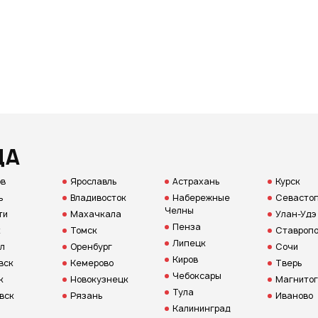
ДА
ов
Ярославль
Астрахань
Курск
ь
Владивосток
Набережные
Севастоп
Челны
ти
Махачкала
Улан-Удэ
Пенза
к
Томск
Ставропо
Липецк
л
Оренбург
Сочи
Киров
вск
Кемерово
Тверь
Чебоксары
к
Новокузнецк
Магнитог
Тула
вск
Рязань
Иваново
Калининград