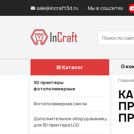
sale@incraft3d.ru
Мы в соцсетях
О ко
Каталог
Главна
3D принтеры
фотополимерные
КА
ПР
Фотополимерная смола
ПР
Дополнительное оборудование
для 3D принтера LCD