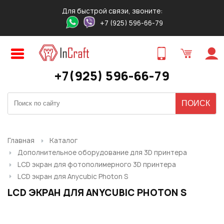
Для быстрой связи, звоните:
+7 (925) 596-66-79
Авторизация
Регистрация
ПРЕДВАРИТЕЛЬНЫЙ ЗАКАЗ
ЗАКАЗ ТОВАРА В 1 КЛИК
ОБРАТНЫЙ ЗВОНОК
ТОВАРА
Оставьте свои контакты для связи!
Быстро и удобно!
+7(925) 596-66-79
Логин:
Ваше имя
Ваше имя
*
*
:
:
Ваше имя
*
:
Пароль:
Контактный телефон
Ваш E-mail
*
:
*
:
Ваш E-mail
*
:
Главная
Каталог
Дополнительное оборудование для 3D принтера
Запомнить меня
LCD экран для фотополимерного 3D принтера
Ваш телефон
*
:
LCD экран для Anycubic Photon S
Ваш E-mail
Ваш телефон
*
:
*
:
LCD ЭКРАН ДЛЯ ANYCUBIC PHOTON S
Забыли свой пароль?
Нужный товар:
Нужный товар:
Отправить