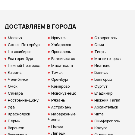
ДОСТАВЛЯЕМ В ГОРОДА
Москва
Иркутск
Ставрополь
Санкт-Петербург
Хабаровск
Сочи
Новосибирск
Ярославль
Тверь
Екатеринбург
Владивосток
Магнитогорск
Нижний Новгород
Махачкала
Иваново
Казань
Томск
Брянск
Челябинск
Оренбург
Белгород
Омск
Кемерово
Сургут
Самара
Новокузнецк
Владимир
Ростов-на-Дону
Рязань
Нижний Тагил
Уфа
Астрахань
Архангельск
Красноярск
Набережные
Чита
Челны
Пермь
Симферополь
Пенза
Воронеж
Калуга
Липецк
Волгоград
Смоленск