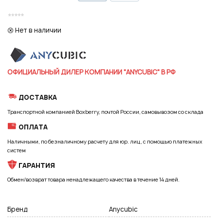
Регистрация
Нет в наличии
ОФИЦИАЛЬНЫЙ ДИЛЕР КОМПАНИИ "ANYCUBIC" В РФ
ДОСТАВКА
Транспортной компанией Boxberry, почтой России, самовывозом со склада
ОПЛАТА
Наличными, по безналичному расчету для юр. лиц, с помощью платежных
систем
ГАРАНТИЯ
Обмен/возврат товара ненадлежащего качества в течение 14 дней.
Бренд
Anycubic