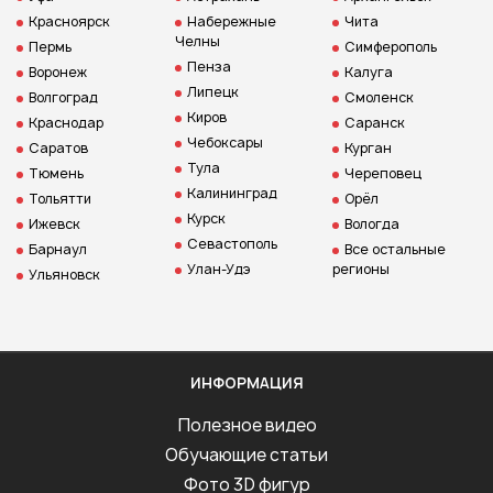
Красноярск
Набережные
Чита
Челны
Пермь
Симферополь
Пенза
Воронеж
Калуга
Липецк
Волгоград
Смоленск
Киров
Краснодар
Саранск
Чебоксары
Саратов
Курган
Тула
Тюмень
Череповец
Калининград
Тольятти
Орёл
Курск
Ижевск
Вологда
Севастополь
Барнаул
Все остальные
Улан-Удэ
регионы
Ульяновск
ИНФОРМАЦИЯ
Полезное видео
Обучающие статьи
Фото 3D фигур