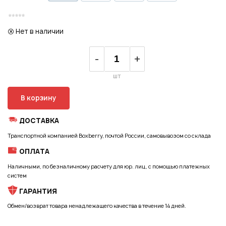
Регистрация
Нет в наличии
-
+
шт
В корзину
ДОСТАВКА
Транспортной компанией Boxberry, почтой России, самовывозом со склада
ОПЛАТА
Наличными, по безналичному расчету для юр. лиц, с помощью платежных
систем
ГАРАНТИЯ
Обмен/возврат товара ненадлежащего качества в течение 14 дней.