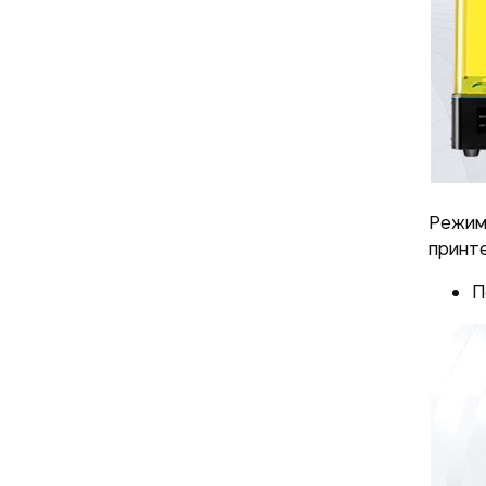
Режим
принт
П