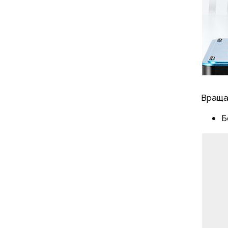
Враща
Б