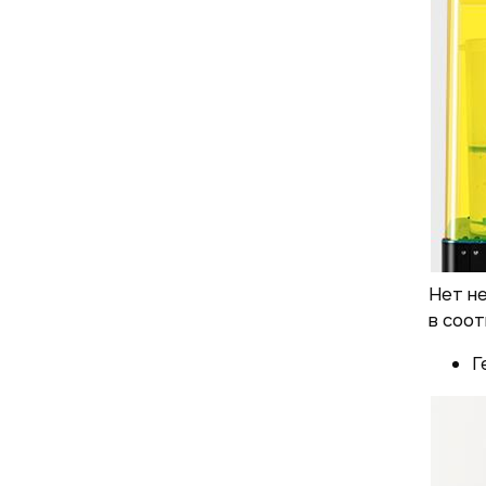
Нет н
в соот
Г