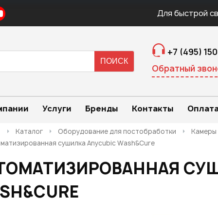
Для быстрой св
+7 (495) 15
Авторизация
Регистрация
ПРЕДВАРИТЕЛЬНЫЙ ЗАКАЗ
ЗАКАЗ ТОВАРА В 1 КЛИК
ОБРАТНЫЙ ЗВОНОК
Обратный звон
ТОВАРА
Оставьте свои контакты для связи!
Быстро и удобно!
Логин:
мпании
Услуги
Бренды
Контакты
Оплата
Ваше имя
Ваше имя
*
*
:
:
Ваше имя
*
:
я
Каталог
Оборудование для постобработки
Камеры
Пароль:
матизированная сушилка Anycubic Wash&Cure
Контактный телефон
Ваш E-mail
*
:
*
:
Ваш E-mail
*
:
ТОМАТИЗИРОВАННАЯ СУШ
Запомнить меня
SH&CURE
Ваш телефон
*
:
Ваш E-mail
Ваш телефон
*
:
*
: