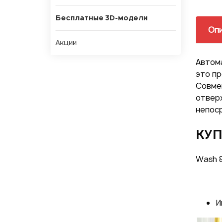
Бесплатные 3D-модели
Оп
Акции
Автома
это пр
Совмещ
отверж
непос
КУП
Wash &
И