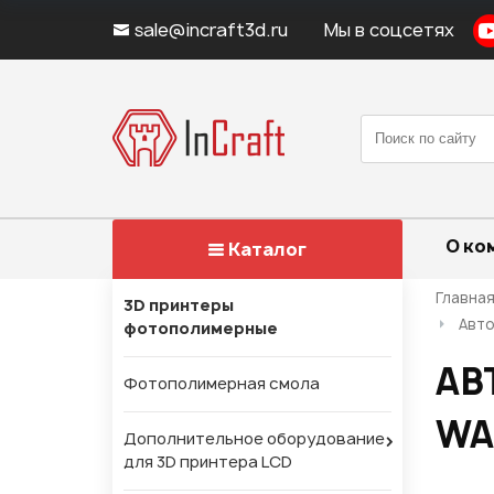
sale@incraft3d.ru
Мы в соцсетях
О ко
Каталог
Главна
3D принтеры
Авто
фотополимерные
АВ
Фотополимерная смола
WA
Дополнительное оборудование
для 3D принтера LCD