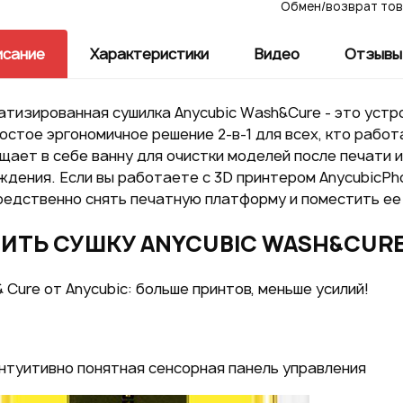
сети
Обмен/возврат това
исание
Характеристики
Видео
Отзывы 
ВОЙТИ ЧЕРЕЗ
GOOGLE
тизированная сушилка Anycubic Wash&Cure - это устро
остое эргономичное решение 2-в-1 для всех, кто работ
возм
ает в себе ванну для очистки моделей после печати 
дения. Если вы работаете с 3D принтером AnycubicPho
редственно снять печатную платформу и поместить ее
ИТЬ СУШКУ ANYCUBIC WASH&CUR
Нажим
даете
 Cure от Anycubic: больше принтов, меньше усилий!
персо
нтуитивно понятная сенсорная панель управления