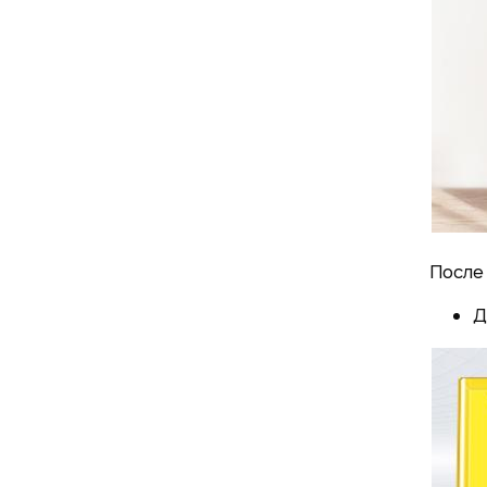
После 
Д