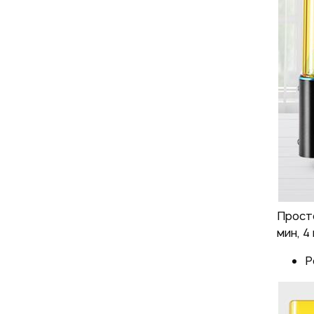
Прост
мин, 4
Р