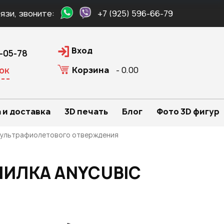
язи, звоните:
+7 (925) 596-66-79
Вход
0-05-78
Корзина
- 0.00
ок
 и доставка
3D печать
Блог
Фото 3D фигур
 ультрафиолетового отверждения
ИЛКА ANYCUBIC