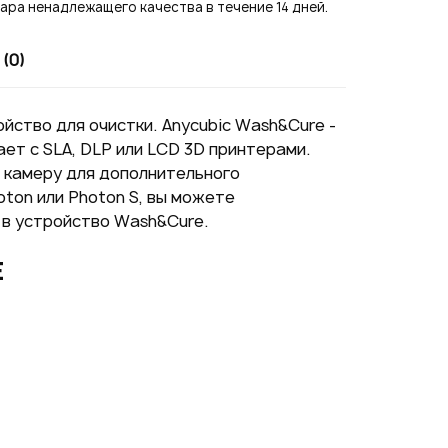
ра ненадлежащего качества в течение 14 дней.
(0)
йство для очистки. Anycubic Wash&Cure -
Подписаться на новые
ает с SLA, DLP или LCD 3D принтерами.
ожности
и камеру для дополнительного
ton или Photon S, вы можете
 в устройство Wash&Cure.
E
ая на кнопку "Отправить", вы
 согласие на обработку
нальных данных