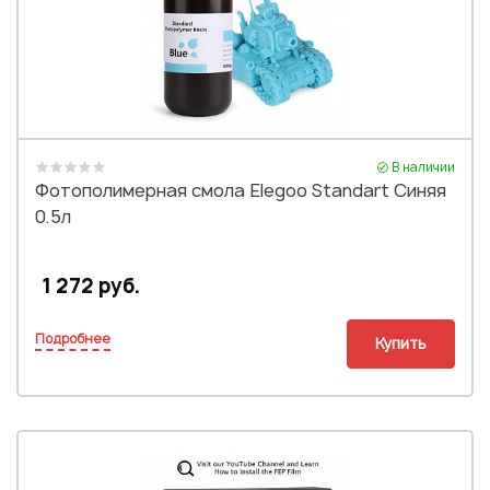
Или войти через соц сети
Нажимая на кнопку "Отправить", вы даете согласие на обработку
персональных данных
ВОЙТИ ЧЕРЕЗ GOOGLE
Отправить
Отправить
Нажимая на кнопку "Отправить", вы даете согласие на обработку
Нажимая на кнопку "Отправить", вы даете согласие на обработку
персональных данных
персональных данных
В наличии
Фотополимерная смола Elegoo Standart Синяя
0.5л
1 272 руб.
Подробнее
Купить