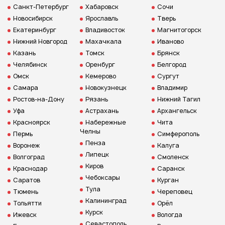
Санкт-Петербург
Хабаровск
Сочи
Новосибирск
Ярославль
Тверь
Екатеринбург
Владивосток
Магнитогорск
Нижний Новгород
Махачкала
Иваново
Казань
Томск
Брянск
Челябинск
Оренбург
Белгород
Омск
Кемерово
Сургут
Самара
Новокузнецк
Владимир
Ростов-на-Дону
Рязань
Нижний Тагил
Уфа
Астрахань
Архангельск
Красноярск
Набережные
Чита
Челны
Пермь
Симферополь
Пенза
Воронеж
Калуга
Липецк
Волгоград
Смоленск
Киров
Краснодар
Саранск
Чебоксары
Саратов
Курган
Тула
Тюмень
Череповец
Калининград
Тольятти
Орёл
Курск
Ижевск
Вологда
Севастополь