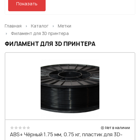
Или войти через соц сети
Нажимая на кнопку "Отправить", вы даете согласие на обработку
персональных данных
ВОЙТИ ЧЕРЕЗ GOOGLE
Отправить
Главная
Каталог
Метки
Отправить
Филамент для 3D принтера
Нажимая на кнопку "Отправить", вы даете согласие на обработку
Нажимая на кнопку "Отправить", вы даете согласие на обработку
персональных данных
ФИЛАМЕНТ ДЛЯ 3D ПРИНТЕРА
персональных данных
Нет в наличии
ABS+ Чёрный 1.75 мм, 0.75 кг, пластик для 3D-