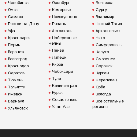
Челябинск
Оренбург
Белгород
Омск
Кемерово
Сургут
Самара
Новокузнецк
Владимир
Ростов-на-Дону
Рязань
Нижний Тагил
Уфа
Астрахань
Архангельск
Красноярск
Набережные
Чита
Челны
Пермь
Симферополь
Пенза
Воронеж
Калуга
Липецк
Волгоград
Смоленск
Киров
Краснодар
Саранск
Чебоксары
Саратов
Курган
Тула
Тюмень
Череповец
Калининград
Тольятти
Орёл
Курск
Ижевск
Вологда
Севастополь
Барнаул
Все остальные
Улан-Удэ
регионы
Ульяновск