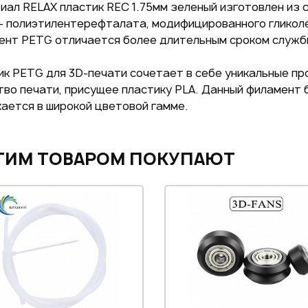
ал RELAX пластик REC 1.75мм зеленый изготовлен из 
ВОЙТИ ЧЕРЕЗ
– полиэтилентерефталата, модифицированного гликоле
GOOGLE
ент PETG отличается более длительным сроком службы
к PETG для 3D-печати сочетает в себе уникальные пр
возм
во печати, присущее пластику PLA. Данный филамент б
ается в широкой цветовой гамме.
ТИМ ТОВАРОМ ПОКУПАЮТ
Нажим
даете
персо