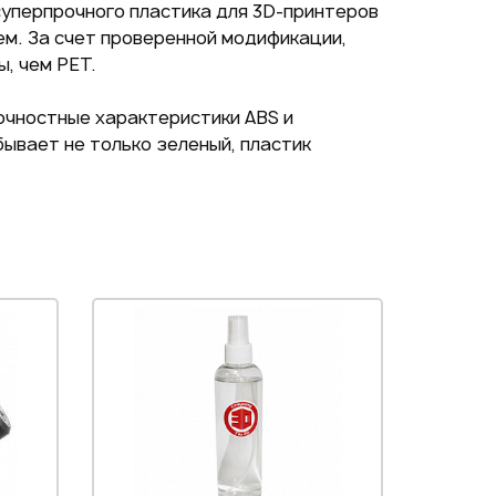
суперпрочного пластика для 3D-принтеров
м. За счет проверенной модификации,
, чем PET.
Подписаться на новые
очностные характеристики ABS и
ожности
ывает не только зеленый, пластик
ая на кнопку "Отправить", вы
 согласие на обработку
нальных данных