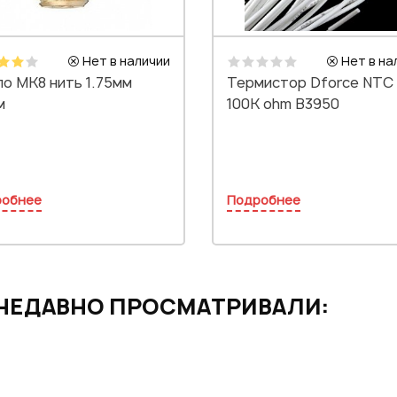
Нет в наличии
Нет в на
о MK8 нить 1.75мм
Термистор Dforce NTC
м
100K ohm B3950
робнее
Подробнее
НЕДАВНО ПРОСМАТРИВАЛИ: