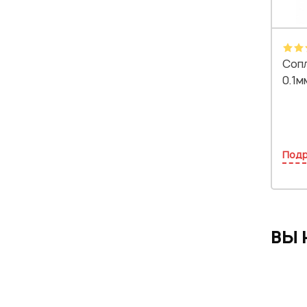
Сопл
0.1м
Под
ВЫ 