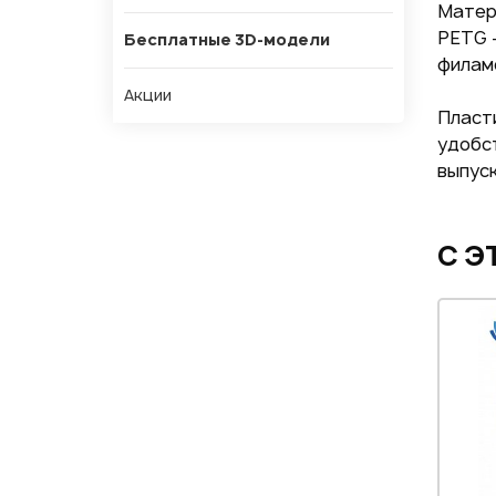
Матери
PETG 
Бесплатные 3D-модели
филам
Акции
Пласти
удобст
выпуск
С Э