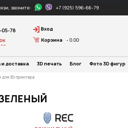
язи, звоните:
+7 (925) 596-66-79
Вход
0-05-78
Корзина
- 0.00
ок
 и доставка
3D печать
Блог
Фото 3D фигур
 для 3D принтера
 ЗЕЛЕНЫЙ