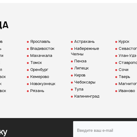
ДА
ов
Ярославль
Астрахань
Курск
ь
Владивосток
Набережные
Севастоп
Челны
ти
Махачкала
Улан-Удэ
Пенза
к
Томск
Ставропо
Липецк
л
Оренбург
Сочи
Киров
вск
Кемерово
Тверь
Чебоксары
к
Новокузнецк
Магнитог
Тула
вск
Рязань
Иваново
Калининград
ку