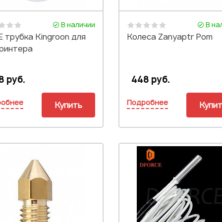
В наличии
В на
 трубка Kingroon для
Колеса Zanyaptr Pom
принтера
8 руб.
448 руб.
робнее
Подробнее
Купить
Купи