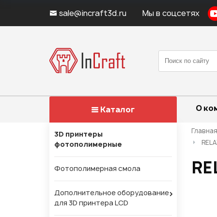
sale@incraft3d.ru
Мы в соцсетях
О ко
Каталог
Главна
3D принтеры
RELA
фотополимерные
RE
Фотополимерная смола
Дополнительное оборудование
для 3D принтера LCD