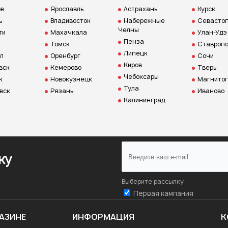
ов
Ярославль
Астрахань
Курск
ь
Владивосток
Набережные
Севастоп
Челны
ти
Махачкала
Улан-Удэ
Пенза
к
Томск
Ставропо
Липецк
л
Оренбург
Сочи
Киров
вск
Кемерово
Тверь
Чебоксары
к
Новокузнецк
Магнитог
Тула
вск
Рязань
Иваново
Калининград
ку
Выберите рассылку
Первая кампания
АЗИНЕ
ИНФОРМАЦИЯ
К