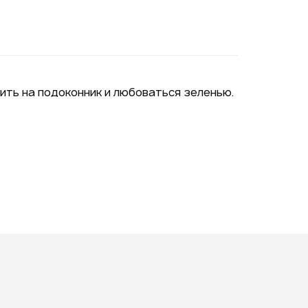
Подписаться на новые
ожности
ить на подоконник и любоваться зеленью.
ая на кнопку "Отправить", вы
 согласие на обработку
нальных данных