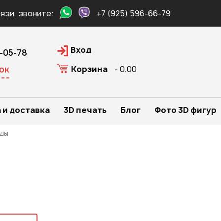
язи, звоните:
+7 (925) 596-66-79
Вход
0-05-78
Корзина
- 0.00
ок
 и доставка
3D печать
Блог
Фото 3D фигур
ады