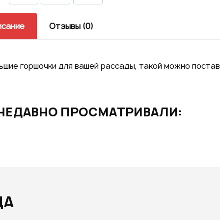
GOOGLE
исание
Отзывы (0)
возм
шие горшочки для вашей рассады, такой можно постав
Нажим
НЕДАВНО ПРОСМАТРИВАЛИ:
даете
персо
ДА