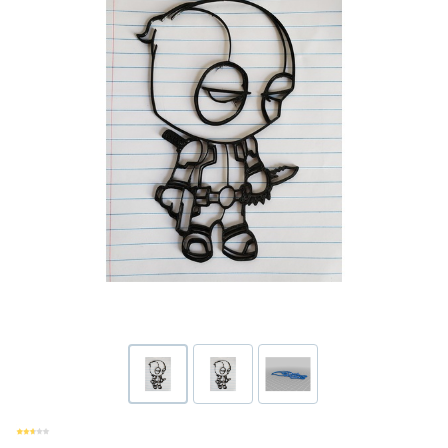
Или войти через соц сети
Нажимая на кнопку "Отправить", вы даете согласие на обработку
Накопительные скидки
персональных данных
ВОЙТИ ЧЕРЕЗ GOOGLE
Отправить
Отправить
Нажимая на кнопку "Отправить", вы даете согласие на обработку
Нажимая на кнопку "Отправить", вы даете согласие на обработку
персональных данных
Розыгрыши подарков
персональных данных
Доступ в закрытый клуб
Или войти через соц сети
ВОЙТИ ЧЕРЕЗ GOOGLE