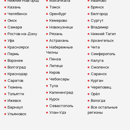
Нижний Новгород
Махачкала
Иваново
Казань
Томск
Брянск
Челябинск
Оренбург
Белгород
Омск
Кемерово
Сургут
Самара
Новокузнецк
Владимир
Ростов-на-Дону
Рязань
Нижний Тагил
Уфа
Астрахань
Архангельск
Красноярск
Набережные
Чита
Челны
Пермь
Симферополь
Пенза
Воронеж
Калуга
Липецк
Волгоград
Смоленск
Киров
Краснодар
Саранск
Чебоксары
Саратов
Курган
Тула
Тюмень
Череповец
Калининград
Тольятти
Орёл
Курск
Ижевск
Вологда
Севастополь
Барнаул
Все остальные
Улан-Удэ
регионы
Ульяновск