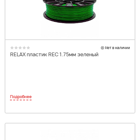
Или войти через соц сети
Нажимая на кнопку "Отправить", вы даете согласие на обработку
персональных данных
ВОЙТИ ЧЕРЕЗ GOOGLE
Отправить
Отправить
Нажимая на кнопку "Отправить", вы даете согласие на обработку
Нажимая на кнопку "Отправить", вы даете согласие на обработку
персональных данных
персональных данных
Нет в наличии
RELAX пластик REC 1.75мм зеленый
Подробнее