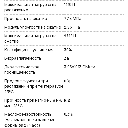
Максимальная нагрузка на
1419 Н
растяжение
Прочность на сжатие
77,4 МПа
Модуль упругости на сжатие
2,96 ГПа
Максимальная нагрузка на
9719 Н
сжатие
Коэффициент удлинения
30%
Биоразлагаемость
да
Диэлектрическая
3,95х1013 ОМ/см
проницаемость
Предел текучести при
н/д
растяжени и при температуре
23°С
Прочность при изгибе 2,8 мм/
н/д
мин. 23°C
Масло-бензостойкость
0,3%
(максимальное изменение
формы за 24 часа)