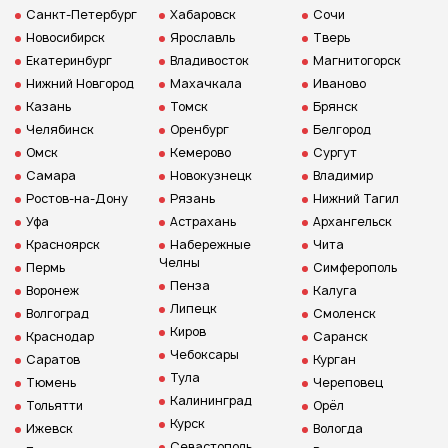
Санкт-Петербург
Хабаровск
Сочи
Новосибирск
Ярославль
Тверь
Екатеринбург
Владивосток
Магнитогорск
Нижний Новгород
Махачкала
Иваново
Казань
Томск
Брянск
Челябинск
Оренбург
Белгород
Омск
Кемерово
Сургут
Самара
Новокузнецк
Владимир
Ростов-на-Дону
Рязань
Нижний Тагил
Уфа
Астрахань
Архангельск
Красноярск
Набережные
Чита
Челны
Пермь
Симферополь
Пенза
Воронеж
Калуга
Липецк
Волгоград
Смоленск
Киров
Краснодар
Саранск
Чебоксары
Саратов
Курган
Тула
Тюмень
Череповец
Калининград
Тольятти
Орёл
Курск
Ижевск
Вологда
Севастополь