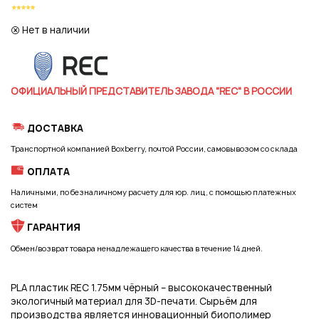
Регистрация
Нет в наличии
ОФИЦИАЛЬНЫЙ ПРЕДСТАВИТЕЛЬ ЗАВОДА "REC" В РОССИИ
ДОСТАВКА
Транспортной компанией Boxberry, почтой России, самовывозом со склада
ОПЛАТА
Наличными, по безналичному расчету для юр. лиц, с помощью платежных
систем
ГАРАНТИЯ
Обмен/возврат товара ненадлежащего качества в течение 14 дней.
PLA пластик REC 1.75мм чёрный – высококачественный
экологичный материал для 3D-печати. Сырьём для
Подписаться на новые возможности
производства является инновационный биополимер