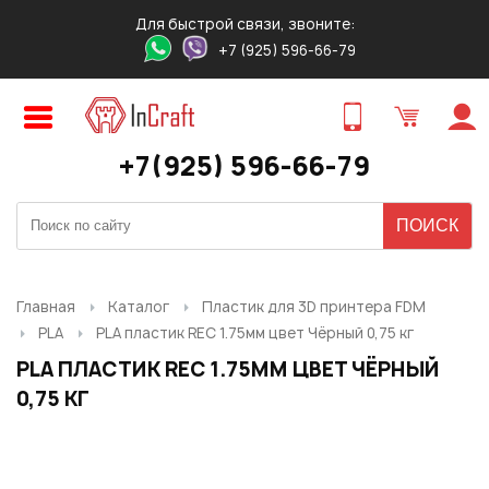
Для быстрой связи, звоните:
+7 (925) 596-66-79
Авторизация
Регистрация
ПРЕДВАРИТЕЛЬНЫЙ ЗАКАЗ
ЗАКАЗ ТОВАРА В 1 КЛИК
ОБРАТНЫЙ ЗВОНОК
ТОВАРА
Оставьте свои контакты для связи!
Быстро и удобно!
+7(925) 596-66-79
Логин:
Ваше имя
Ваше имя
*
*
:
:
Ваше имя
*
:
Пароль:
Контактный телефон
Ваш E-mail
*
:
*
:
Ваш E-mail
*
:
Главная
Каталог
Пластик для 3D принтера FDM
PLA
PLA пластик REC 1.75мм цвет Чёрный 0,75 кг
Запомнить меня
PLA ПЛАСТИК REC 1.75ММ ЦВЕТ ЧЁРНЫЙ
Ваш телефон
*
:
Ваш E-mail
Ваш телефон
*
:
*
:
0,75 КГ
Забыли свой пароль?
Нужный товар:
Нужный товар:
Отправить