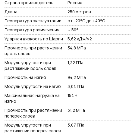
Страна производитель
Россия
Длина
250 метров
Температура эксплуатации
от -20°С до +40°С
Температура размягчения
~ 50°
Ударная вязкость по Шарпи
5,62 кДж/м2
Прочность при растяжении
34,8 МПа
вдоль слоев
Модуль упругости при
1,32 ГПа
растяжении вдоль слоев
Прочность на изгиб
94,2 МПа
Модуль упругости на изгиб
3,04 ГПа
Максимальная нагрузка на
154 Н
изгиб
Прочность при растяжении
31,2 МПа
поперек слоев
Модуль упругости при
3,07 ГПа
растяжении поперек слоев