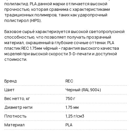
полилактид. PLA данной марки отличается высокой
прочностью, которая сравнима с характеристиками
традиционных полимеров, таких как ударопрочный
полистирол (HIPS).
Нажимая на кнопку "Отправить", вы даете согласие на обработку
Базовое сырьё характеризуется высокой светопропускной
персональных данных
способностью, что позволяет получать прозрачный
материал, окрашенный в глубокие сочные оттенки. PLA
пластик REC 1.75мм чёрный – гарантия высокого качества
моделей при высокой скорости 3-D-печати и доступной
стоимости.
Бренд
REC
Цвет
Черный (RAL 9004)
Вес нетто, кг
750 г
Диаметр нити
1.75 мм
Плотность
1,25 г/см3
Материал
PLA