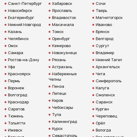
Санкт-Петербург
Хабаровск
Сочи
Новосибирск
Ярославль
Тверь
Екатеринбург
Владивосток
Магнитогорск
Нижний Новгород
Махачкала
Иваново
Казань
Томск
Брянск
Челябинск
Оренбург
Белгород
Омск
Кемерово
Сургут
Самара
Новокузнецк
Владимир
Ростов-на-Дону
Рязань
Нижний Тагил
Уфа
Астрахань
Архангельск
Красноярск
Набережные
Чита
Челны
Пермь
Симферополь
Пенза
Воронеж
Калуга
Липецк
Волгоград
Смоленск
Киров
Краснодар
Саранск
Чебоксары
Саратов
Курган
Тула
Тюмень
Череповец
Калининград
Тольятти
Орёл
Курск
Ижевск
Вологда
Севастополь