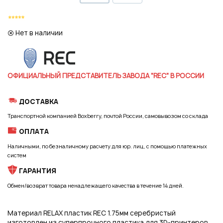
Регистрация
Нет в наличии
ОФИЦИАЛЬНЫЙ ПРЕДСТАВИТЕЛЬ ЗАВОДА "REC" В РОССИИ
ДОСТАВКА
Транспортной компанией Boxberry, почтой России, самовывозом со склада
ОПЛАТА
Наличными, по безналичному расчету для юр. лиц, с помощью платежных
систем
ГАРАНТИЯ
Обмен/возврат товара ненадлежащего качества в течение 14 дней.
Материал RELAX пластик REC 1.75мм серебристый
изготовлен из суперпрочного пластика для 3D-принтеров