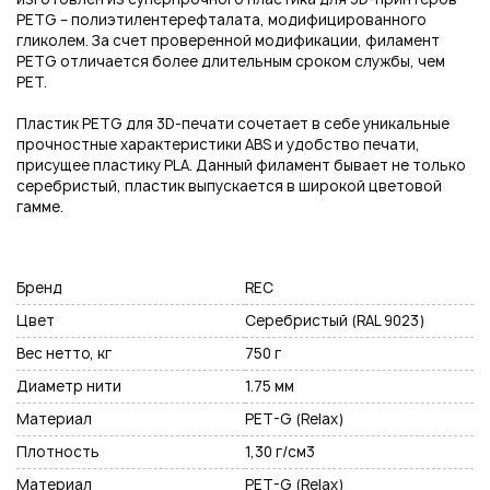
Подписаться на новые возможности
PETG – полиэтилентерефталата, модифицированного
гликолем. За счет проверенной модификации, филамент
PETG отличается более длительным сроком службы, чем
PET.
Пластик PETG для 3D-печати сочетает в себе уникальные
Нажимая на кнопку "Отправить", вы даете согласие на обработку
прочностные характеристики ABS и удобство печати,
персональных данных
присущее пластику PLA. Данный филамент бывает не только
серебристый, пластик выпускается в широкой цветовой
гамме.
Бренд
REC
Цвет
Серебристый (RAL 9023)
Вес нетто, кг
750 г
Диаметр нити
1.75 мм
Материал
PET-G (Relax)
Плотность
1,30 г/см3
Материал
PET-G (Relax)