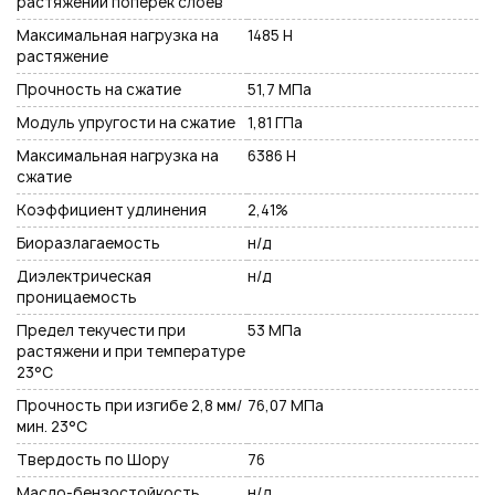
растяжении поперек слоев
Максимальная нагрузка на
1485 Н
растяжение
Прочность на сжатие
51,7 МПа
Модуль упругости на сжатие
1,81 ГПа
Максимальная нагрузка на
6386 Н
сжатие
Коэффициент удлинения
2,41%
Биоразлагаемость
н/д
Диэлектрическая
н/д
проницаемость
Предел текучести при
53 МПа
растяжени и при температуре
23°С
Прочность при изгибе 2,8 мм/
76,07 МПа
мин. 23°C
Твердость по Шору
76
Масло-бензостойкость
н/д