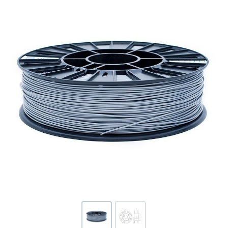
Или войти через соц сети
Регистрация
Авторизация
Нажимая на кнопку "Отправить", вы даете согласие на обработку
персональных данных
ВОЙТИ ЧЕРЕЗ GOOGLE
Отправить
Отправить
Накопительные скидки
Нажимая на кнопку "Отправить", вы даете согласие на обработку
Нажимая на кнопку "Отправить", вы даете согласие на обработку
персональных данных
персональных данных
Розыгрыши подарков
Доступ в закрытый клуб
Или войти через соц сети
ВОЙТИ ЧЕРЕЗ GOOGLE