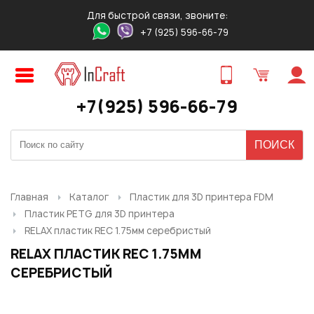
Для быстрой связи, звоните:
+7 (925) 596-66-79
Авторизация
Регистрация
ПРЕДВАРИТЕЛЬНЫЙ ЗАКАЗ
ЗАКАЗ ТОВАРА В 1 КЛИК
ОБРАТНЫЙ ЗВОНОК
ТОВАРА
Оставьте свои контакты для связи!
Быстро и удобно!
+7(925) 596-66-79
Логин:
Ваше имя
Ваше имя
*
*
:
:
Ваше имя
*
:
Пароль:
Контактный телефон
Ваш E-mail
*
:
*
:
Ваш E-mail
*
:
Главная
Каталог
Пластик для 3D принтера FDM
Пластик PETG для 3D принтера
Запомнить меня
RELAX пластик REC 1.75мм серебристый
Ваш телефон
*
:
Ваш E-mail
Ваш телефон
*
:
*
:
RELAX ПЛАСТИК REC 1.75ММ
СЕРЕБРИСТЫЙ
Забыли свой пароль?
Нужный товар:
Нужный товар:
Отправить