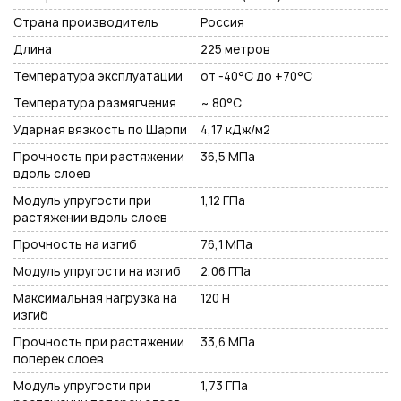
Страна производитель
Россия
Длина
225 метров
Температура эксплуатации
от -40°С до +70°С
Температура размягчения
~ 80°C
Ударная вязкость по Шарпи
4,17 кДж/м2
Прочность при растяжении
36,5 МПа
вдоль слоев
Модуль упругости при
1,12 ГПа
растяжении вдоль слоев
Прочность на изгиб
76,1 МПа
Модуль упругости на изгиб
2,06 ГПа
Максимальная нагрузка на
120 Н
изгиб
Прочность при растяжении
33,6 МПа
поперек слоев
Модуль упругости при
1,73 ГПа