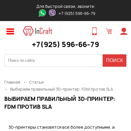
Для быстрой связи, звоните:
+7 (925) 596-66-79
Авторизация
Регистрация
ПРЕДВАРИТЕЛЬНЫЙ ЗАКАЗ
ЗАКАЗ ТОВАРА В 1 КЛИК
ОБРАТНЫЙ ЗВОНОК
ТОВАРА
Оставьте свои контакты для связи!
Быстро и удобно!
+7(925) 596-66-79
Логин:
Ваше имя
Ваше имя
*
*
:
:
Ваше имя
*
:
Пароль:
Контактный телефон
Ваш E-mail
*
:
*
:
Ваш E-mail
*
:
Главная
Статьи
Выбираем правильный 3D-принтер: FDM против SLA
Запомнить меня
ВЫБИРАЕМ ПРАВИЛЬНЫЙ 3D-ПРИНТЕР:
Ваш телефон
*
:
Ваш E-mail
Ваш телефон
*
:
*
:
FDM ПРОТИВ SLA
Забыли свой пароль?
Нужный товар:
3D-принтеры становятся все более доступными, а
Нужный товар:
Отправить