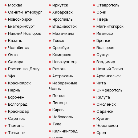
Москва
Иркутск
Ставрополь
Санкт-Петербург
Хабаровск
Сочи
Новосибирск
Ярославль
Тверь
Екатеринбург
Владивосток
Магнитогорск
Нижний Новгород
Махачкала
Иваново
Казань
Томск
Брянск
Челябинск
Оренбург
Белгород
Омск
Кемерово
Сургут
Самара
Новокузнецк
Владимир
Ростов-на-Дону
Рязань
Нижний Тагил
Уфа
Астрахань
Архангельск
Красноярск
Набережные
Чита
Челны
Пермь
Симферополь
Пенза
Воронеж
Калуга
Липецк
Волгоград
Смоленск
Киров
Краснодар
Саранск
Чебоксары
Саратов
Курган
Тула
Тюмень
Череповец
Калининград
Тольятти
Орёл