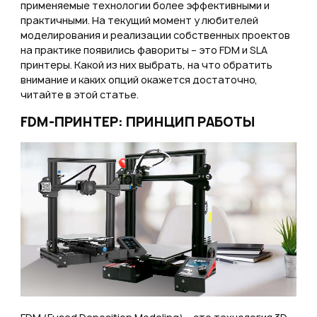
применяемые технологии более эффективными и
Или войти через соц сети
практичными. На текущий момент у любителей
Нажимая на кнопку "Отправить", вы даете согласие на обработку
моделирования и реализации собственных проектов
персональных данных
ВОЙТИ ЧЕРЕЗ GOOGLE
Отправить
на практике появились фавориты – это FDM и SLA
Отправить
принтеры. Какой из них выбрать, на что обратить
внимание и каких опций окажется достаточно,
Нажимая на кнопку "Отправить", вы даете согласие на обработку
Нажимая на кнопку "Отправить", вы даете согласие на обработку
персональных данных
читайте в этой статье.
персональных данных
FDM-ПРИНТЕР: ПРИНЦИП РАБОТЫ