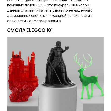
Или войти через соц сети
помощью лучей UVA — это прекрасный выбор. В
Нажимая на кнопку "Отправить", вы даете согласие на обработку
данной статье читатель узнает о ее надежных
персональных данных
адгезионных слоях, минимальной токсичности и
ВОЙТИ ЧЕРЕЗ GOOGLE
Отправить
стойкости к деформированию.
Отправить
Нажимая на кнопку "Отправить", вы даете согласие на обработку
СМОЛА ELEGOO 101
Нажимая на кнопку "Отправить", вы даете согласие на обработку
персональных данных
персональных данных