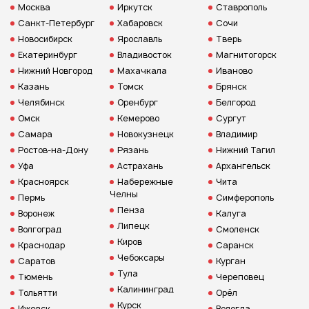
Москва
Иркутск
Ставрополь
Санкт-Петербург
Хабаровск
Сочи
Новосибирск
Ярославль
Тверь
Екатеринбург
Владивосток
Магнитогорск
Нижний Новгород
Махачкала
Иваново
Казань
Томск
Брянск
Челябинск
Оренбург
Белгород
Омск
Кемерово
Сургут
Самара
Новокузнецк
Владимир
Ростов-на-Дону
Рязань
Нижний Тагил
Уфа
Астрахань
Архангельск
Красноярск
Набережные
Чита
Челны
Пермь
Симферополь
Пенза
Воронеж
Калуга
Липецк
Волгоград
Смоленск
Киров
Краснодар
Саранск
Чебоксары
Саратов
Курган
Тула
Тюмень
Череповец
Калининград
Тольятти
Орёл
Курск
Ижевск
Вологда