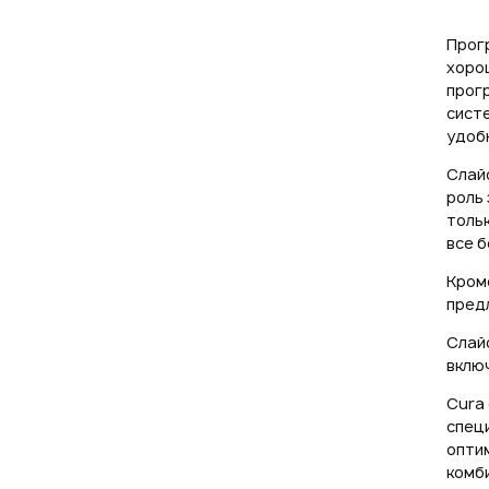
Прог
хоро
прог
систе
удобн
Слай
роль 
тольк
все б
Кром
пред
Слай
включ
Cura 
специ
опти
комби