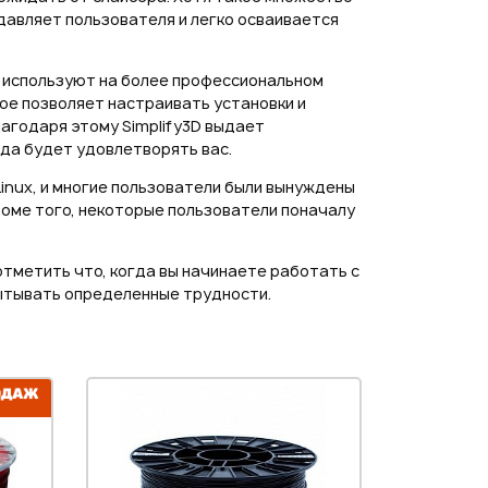
давляет пользователя и легко осваивается
о, используют на более профессиональном
ое позволяет настраивать установки и
агодаря этому Simplify3D выдает
да будет удовлетворять вас.
inux, и многие пользователи были вынуждены
роме того, некоторые пользователи поначалу
 отметить что, когда вы начинаете работать с
пытывать определенные трудности.