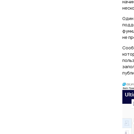
начи
неск
Один
подде
функц
не п
Сооб
кото
польз
запол
публи