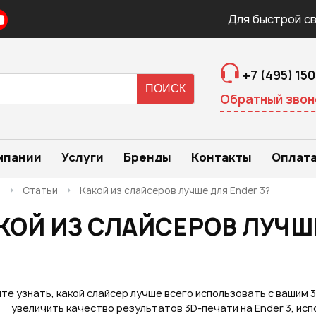
Для быстрой св
+7 (495) 15
Авторизация
Регистрация
ПРЕДВАРИТЕЛЬНЫЙ ЗАКАЗ
ЗАКАЗ ТОВАРА В 1 КЛИК
ОБРАТНЫЙ ЗВОНОК
Обратный звон
ТОВАРА
Оставьте свои контакты для связи!
Быстро и удобно!
Логин:
мпании
Услуги
Бренды
Контакты
Оплата
Ваше имя
Ваше имя
*
*
:
:
Ваше имя
*
:
я
Статьи
Какой из слайсеров лучше для Ender 3?
Пароль:
КОЙ ИЗ СЛАЙСЕРОВ ЛУЧШЕ
Контактный телефон
Ваш E-mail
*
:
*
:
Ваш E-mail
*
:
Запомнить меня
Ваш телефон
*
:
те узнать, какой слайсер лучше всего использовать с вашим 
Ваш E-mail
Ваш телефон
*
:
*
:
увеличить качество результатов 3D-печати на Ender 3, исп