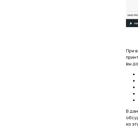
При в
принт
вы д
В дан
обсу
из эт