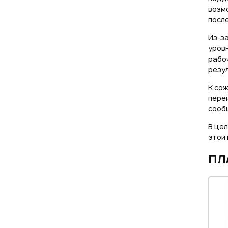
возм
после
Из-за
уров
рабоч
резу
К сож
перек
сообщ
В цел
этой
ПЛ