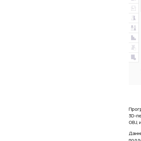
Прогр
3D-пе
OBJ, 
Данн
подде