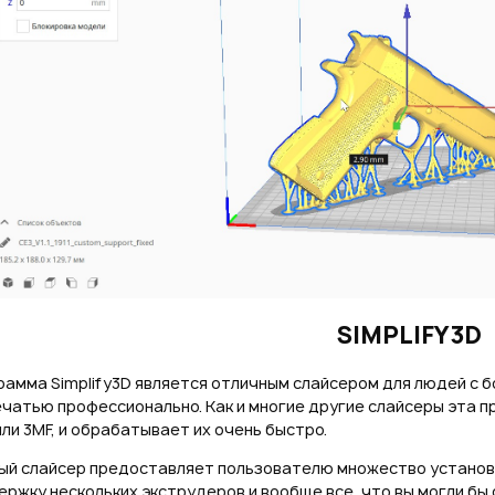
SIMPLIFY3D
амма Simplify3D является отличным слайсером для людей с б
чатью профессионально. Как и многие другие слайсеры эта 
или 3MF, и обрабатывает их очень быстро.
ый слайсер предоставляет пользователю множество установо
ржку нескольких экструдеров и вообще все, что вы могли бы