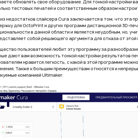
наете обновлять свое оборудование. Для тонкой настройки в
олько тестовых печатей и соответственным образом настроит
 из недостатков слайсера Cura заключается в том, что эта 
ржку для OctoPrint и других программ дистанционной 3D-печ
иональности в данной области и является неудобным, но, уч
редставляет собой решающего аргумента для отказа от этой
щество пользователей любит эту программу за разнообразие 
рые дают вам возможность тонкой настройки результатов печ
ователям нравится легкость, с какой в этой программе можн
нения. Также к большим преимуществам относятся и непреры
куемые компанией Ultimaker.