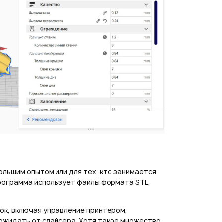
ольшим опытом или для тех, кто занимается
программа использует файлы формата STL,
к, включая управление принтером,
 ожидать от слайсера. Хотя такое множество