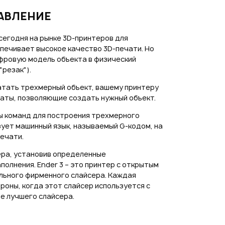
АВЛЕНИЕ
сегодня на рынке 3D-принтеров для
спечивает высокое качество 3D-печати. Но
ифровую модель объекта в физический
резак").
чатать трехмерный объект, вашему принтеру
аты, позволяющие создать нужный объект.
ы команд для построения трехмерного
ьзует машинный язык, называемый G-кодом, на
ечати.
ера, установив определенные
полнения. Ender 3 – это принтер с открытым
ального фирменного слайсера. Каждая
роны, когда этот слайсер используется с
ре лучшего слайсера.