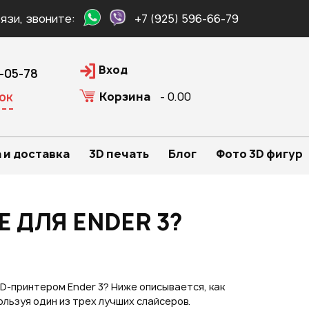
язи, звоните:
+7 (925) 596-66-79
Вход
0-05-78
Корзина
- 0.00
ок
 и доставка
3D печать
Блог
Фото 3D фигур
 ДЛЯ ENDER 3?
3D-принтером Ender 3? Ниже описывается, как
ользуя один из трех лучших слайсеров.