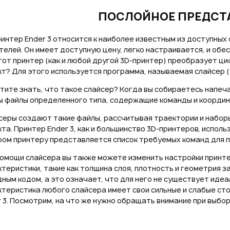
Забыли свой пароль?
ПОСЛОЙНОЕ ПРЕДСТ
Нужный товар:
Нужный товар:
Отправить
интер Ender 3 относится к наиболее известным из доступных 
Или войти через соц сети
елей. Он имеет доступную цену, легко настраивается, и обе
тот принтер (как и любой другой 3D-принтер) преобразует ц
Нажимая на кнопку "Отправить", вы даете согласие
т? Для этого используется программа, называемая слайсер ("
ВОЙТИ ЧЕРЕЗ GOOGLE
на обработку
персональных данных
Отправить
Отправить
тите знать, что такое слайсер? Когда вы собираетесь напе
ы файлы определенного типа, содержащие команды и координ
Нажимая на кнопку "Отправить", вы даете согласие
Нажимая на кнопку "Отправить", вы даете согласие
на обработку
персональных данных
серы создают такие файлы, рассчитывая траектории и набор
на обработку
персональных данных
та. Принтер Ender 3, как и большинство 3D-принтеров, испол
ром принтеру представляется список требуемых команд для п
помощи слайсера вы также можете изменить настройки принт
теристики, такие как толщина слоя, плотность и геометрия за
ным кодом, а это означает, что для него не существует иде
теристика любого слайсера имеет свои сильные и слабые сто
 3. Посмотрим, на что же нужно обращать внимание при выбо