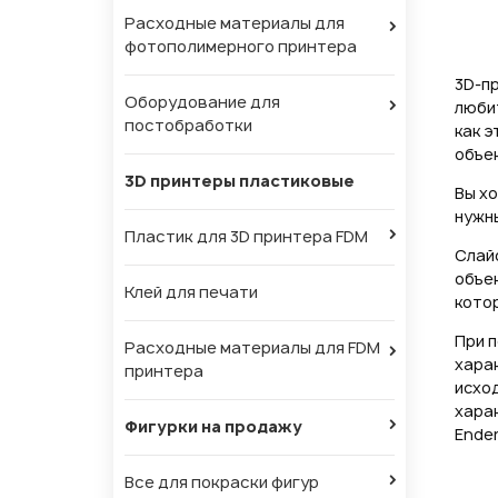
Расходные материалы для
фотополимерного принтера
3D-пр
Оборудование для
любит
постобработки
как э
объек
3D принтеры пластиковые
Вы хо
нужн
Пластик для 3D принтера FDM
Слай
объек
Клей для печати
кото
При 
Расходные материалы для FDM
харак
принтера
исход
харак
Фигурки на продажу
Ender
Все для покраски фигур