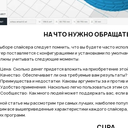
НА ЧТО НУЖНО ОБРАЩАТ
ыборе слайсера следует помнить, что вы будете часто испол
ер поставляется с конфигурациями и установками по умолчан
олжны учитывать следующие моменты:
Цена: Сколько денег придется вложить на приобретение это
Качество: Обеспечивает ли она требуемые вам результаты?
Преимущества и недостатки: Каковы аргументы за и против 
Удобство применения: Насколько легко пользоваться этим с
Сообщество: Как много людей может поддержать вас, если 
ной статье мы рассмотрим три самых лучших, наиболее попул
дим все вышеприведенные характеристики каждого слайсера,
их программ.
CURA