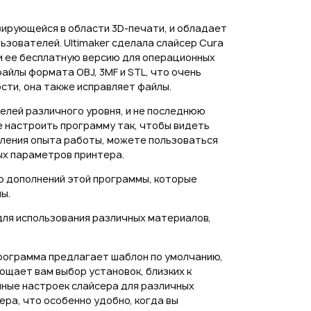
зирующейся в области 3D-печати, и обладает
зователей. Ultimaker сделала слайсер Cura
и ее бесплатную версию для операционных
айлы формата OBJ, 3MF и STL, что очень
сти, она также исправляет файлы.
елей различного уровня, и не последнюю
е настроить программу так, чтобы видеть
опления опыта работы, можете пользоваться
ых параметров принтера.
о дополнений этой программы, которые
ы.
ля использования различных материалов,
программа предлагает шаблон по умолчанию,
ощает вам выбор установок, близких к
ные настроек слайсера для различных
ра, что особенно удобно, когда вы