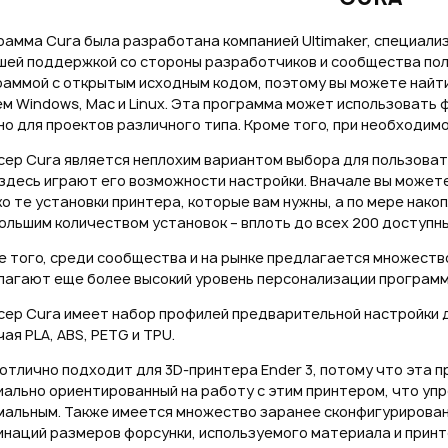
рамма Cura была разработана компанией Ultimaker, специали
шей поддержкой со стороны разработчиков и сообщества поль
раммой с открытым исходным кодом, поэтому вы можете найт
м Windows, Mac и Linux. Эта программа может использовать ф
о для проектов различного типа. Кроме того, при необходимо
сер Cura является неплохим вариантом выбора для пользоват
здесь играют его возможности настройки. Вначале вы может
о те установки принтера, которые вам нужны, а по мере нак
ольшим количеством установок – вплоть до всех 200 доступн
е того, среди сообщества и на рынке предлагается множеств
лагают еще более высокий уровень персонализации программ
сер Cura имеет набор профилей предварительной настройки д
ая PLA, ABS, PETG и TPU.
отлично подходит для 3D-принтера Ender 3, потому что эта 
ально ориентированный на работу с этим принтером, что упр
мальным. Также имеется множество заранее сконфигурирован
наций размеров форсунки, используемого материала и принте