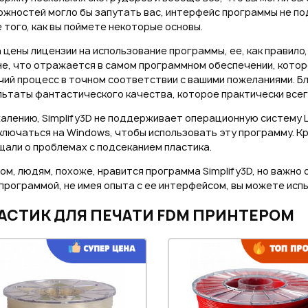
ожностей могло бы запутать вас, интерфейс программы не по
 того, как вы поймете некоторые основы.
 цены лицензии на использование программы, ее, как правил
не, что отражается в самом программном обеспечении, котор
ий процесс в точном соответствии с вашими пожеланиями. Бл
льтаты фантастического качества, которое практически всег
алению, Simplify3D не поддерживает операционную систему L
лючаться на Windows, чтобы использовать эту программу. К
али о проблемах с подсеканием пластика.
ом, людям, похоже, нравится программа Simplify3D, но важно
 программой, не имея опыта с ее интерфейсом, вы можете ис
АСТИК ДЛЯ ПЕЧАТИ FDM ПРИНТЕРОМ