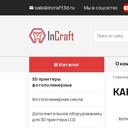
sale@incraft3d.ru
Мы в соцсетях
О ко
Каталог
Главна
3D принтеры
фотополимерные
КА
Фотополимерная смола
Дополнительное оборудование
Хоти
для 3D принтера LCD