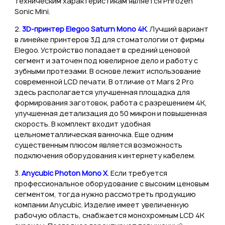
техническим характеристикам является Phrozen
Sonic Mini.
2.
3D-принтер Elegoo Saturn Mono 4K
. Лучший вариант
в линейке принтеров 3Д для стоматологии от фирмы
Elegoo. Устройство попадает в средний ценовой
сегмент и заточен под ювелирное дело и работу с
зубными протезами. В основе лежит использование
современной LCD печати. В отличие от Mars 2 Pro
здесь располагается улучшенная площадка для
формирования заготовок, работа с разрешением 4K,
улучшенная детализация до 50 микрон и повышенная
скорость. В комплект входит удобная
цельнометаллическая ванночка. Еще одним
существенным плюсом является возможность
подключения оборудования к интернету кабелем.
3.
Anycubic Photon Mono X
. Если требуется
профессиональное оборудование с высоким ценовым
сегментом, тогда нужно рассмотреть продукцию
компании Anycubic. Изделие имеет увеличенную
рабочую область, снабжается монохромным LCD 4K