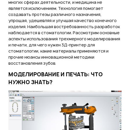
многих сферах деятельности, и медицина не
Или войти через соц сети
является исключением. Технология помогает
Нажимая на кнопку "Отправить", вы даете согласие на обработку
создавать протезы различного назначения,
персональных данных
ВОЙТИ ЧЕРЕЗ GOOGLE
Отправить
упрощая, удешевляя и улучшая качество конечного
Отправить
изделия. Наибольшая востребованность разработок
наблюдается в стоматологии. Рассмотрим основные
Нажимая на кнопку "Отправить", вы даете согласие на обработку
Нажимая на кнопку "Отправить", вы даете согласие на обработку
персональных данных
аспекты использования трехмерного моделирования
персональных данных
и печати, для чего нужен 3Д-принтер для
стоматологии, какие материалы применяются и
прочие нюансы инновационной методики
восстановления зубов.
МОДЕЛИРОВАНИЕ И ПЕЧАТЬ: ЧТО
НУЖНО ЗНАТЬ?