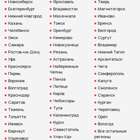
Новосибирск
Ярославль
Тверь
Екатеринбург
Владивосток
Магнитогорск
Нижний Новгород
Махачкала
Иваново
Казань
Томск
Брянск
Челябинск
Оренбург
Белгород
Омск
Кемерово
Сургут
Самара
Новокузнецк
Владимир
Ростов-на-Дону
Рязань
Нижний Тагил
Уфа
Астрахань
Архангельск
Красноярск
Набережные
Чита
Челны
Пермь
Симферополь
Пенза
Воронеж
Калуга
Липецк
Волгоград
Смоленск
Киров
Краснодар
Саранск
Чебоксары
Саратов
Курган
Тула
Тюмень
Череповец
Калининград
Тольятти
Орёл
Курск
Ижевск
Вологда
Севастополь
Барнаул
Все остальные
Улан-Удэ
регионы
Ульяновск