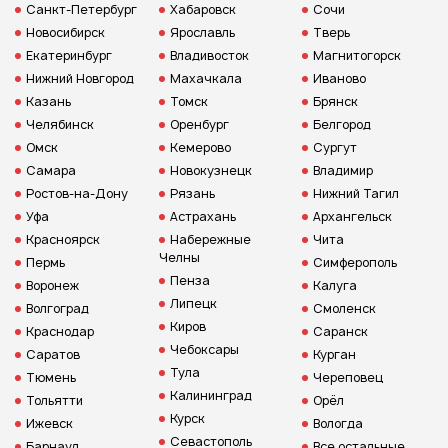
Санкт-Петербург
Хабаровск
Сочи
Новосибирск
Ярославль
Тверь
Екатеринбург
Владивосток
Магнитогорск
Нижний Новгород
Махачкала
Иваново
Казань
Томск
Брянск
Челябинск
Оренбург
Белгород
Омск
Кемерово
Сургут
Самара
Новокузнецк
Владимир
Ростов-на-Дону
Рязань
Нижний Тагил
Уфа
Астрахань
Архангельск
Красноярск
Набережные
Чита
Челны
Пермь
Симферополь
Пенза
Воронеж
Калуга
Липецк
Волгоград
Смоленск
Киров
Краснодар
Саранск
Чебоксары
Саратов
Курган
Тула
Тюмень
Череповец
Калининград
Тольятти
Орёл
Курск
Ижевск
Вологда
Севастополь
Барнаул
Все остальные