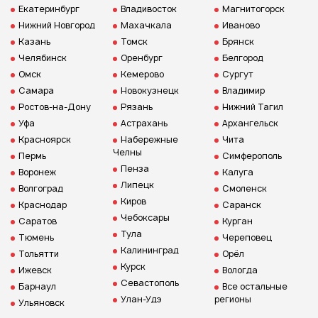
Екатеринбург
Владивосток
Магнитогорск
Нижний Новгород
Махачкала
Иваново
Казань
Томск
Брянск
Челябинск
Оренбург
Белгород
Омск
Кемерово
Сургут
Самара
Новокузнецк
Владимир
Ростов-на-Дону
Рязань
Нижний Тагил
Уфа
Астрахань
Архангельск
Красноярск
Набережные
Чита
Челны
Пермь
Симферополь
Пенза
Воронеж
Калуга
Липецк
Волгоград
Смоленск
Киров
Краснодар
Саранск
Чебоксары
Саратов
Курган
Тула
Тюмень
Череповец
Калининград
Тольятти
Орёл
Курск
Ижевск
Вологда
Севастополь
Барнаул
Все остальные
Улан-Удэ
регионы
Ульяновск