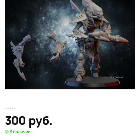
Или войти через соц сети
Нажимая на кнопку "Отправить", вы даете согласие на обработку
Накопительные скидки
персональных данных
ВОЙТИ ЧЕРЕЗ GOOGLE
Отправить
Отправить
Нажимая на кнопку "Отправить", вы даете согласие на обработку
Нажимая на кнопку "Отправить", вы даете согласие на обработку
персональных данных
Розыгрыши подарков
персональных данных
Доступ в закрытый клуб
Или войти через соц сети
300 руб.
ВОЙТИ ЧЕРЕЗ GOOGLE
В наличии