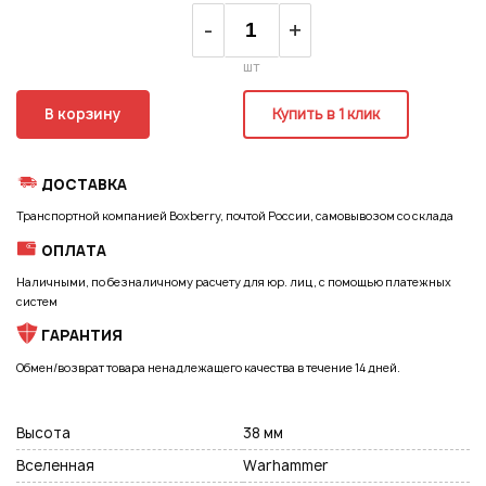
Регистрация
-
+
шт
В корзину
Купить в 1 клик
ДОСТАВКА
Транспортной компанией Boxberry, почтой России, самовывозом со склада
ОПЛАТА
Наличными, по безналичному расчету для юр. лиц, с помощью платежных
систем
ГАРАНТИЯ
Обмен/возврат товара ненадлежащего качества в течение 14 дней.
Высота
38 мм
Подписаться на новые возможности
Вселенная
Warhammer