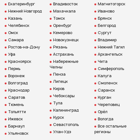
Екатеринбург
Владивосток
Магнитогорск
Нижний Новгород
Махачкала
Иваново
Казань
Томск
Брянск
Челябинск
Оренбург
Белгород
Омск
Кемерово
Сургут
Самара
Новокузнецк
Владимир
Ростов-на-Дону
Рязань
Нижний Тагил
Уфа
Астрахань
Архангельск
Красноярск
Набережные
Чита
Челны
Пермь
Симферополь
Пенза
Воронеж
Калуга
Липецк
Волгоград
Смоленск
Киров
Краснодар
Саранск
Чебоксары
Саратов
Курган
Тула
Тюмень
Череповец
Калининград
Тольятти
Орёл
Курск
Ижевск
Вологда
Севастополь
Барнаул
Все остальные
Улан-Удэ
регионы
Ульяновск