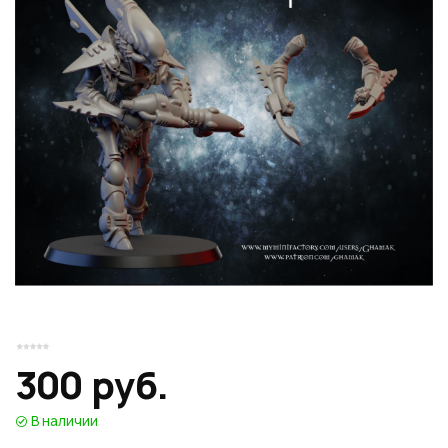
Или войти через соц сети
Нажимая на кнопку "Отправить", вы даете согласие на обработку
Накопительные скидки
персональных данных
ВОЙТИ ЧЕРЕЗ GOOGLE
Отправить
Отправить
Нажимая на кнопку "Отправить", вы даете согласие на обработку
Нажимая на кнопку "Отправить", вы даете согласие на обработку
персональных данных
Розыгрыши подарков
персональных данных
Доступ в закрытый клуб
Или войти через соц сети
300 руб.
ВОЙТИ ЧЕРЕЗ GOOGLE
В наличии