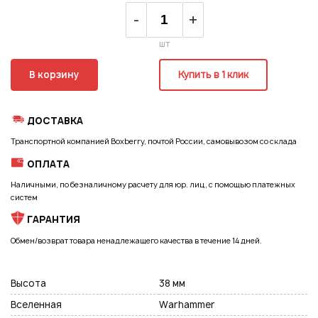
Регистрация
-
+
шт
В корзину
Купить в 1 клик
ДОСТАВКА
Транспортной компанией Boxberry, почтой России, самовывозом со склада
ОПЛАТА
Наличными, по безналичному расчету для юр. лиц, с помощью платежных
систем
ГАРАНТИЯ
Обмен/возврат товара ненадлежащего качества в течение 14 дней.
Высота
38 мм
Подписаться на новые возможности
Вселенная
Warhammer