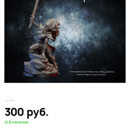
Или войти через соц сети
Нажимая на кнопку "Отправить", вы даете согласие на обработку
Накопительные скидки
персональных данных
ВОЙТИ ЧЕРЕЗ GOOGLE
Отправить
Отправить
Нажимая на кнопку "Отправить", вы даете согласие на обработку
Нажимая на кнопку "Отправить", вы даете согласие на обработку
персональных данных
Розыгрыши подарков
персональных данных
Доступ в закрытый клуб
Или войти через соц сети
300 руб.
ВОЙТИ ЧЕРЕЗ GOOGLE
В наличии