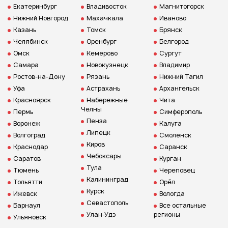
Екатеринбург
Владивосток
Магнитогорск
Нижний Новгород
Махачкала
Иваново
Казань
Томск
Брянск
Челябинск
Оренбург
Белгород
Омск
Кемерово
Сургут
Самара
Новокузнецк
Владимир
Ростов-на-Дону
Рязань
Нижний Тагил
Уфа
Астрахань
Архангельск
Красноярск
Набережные
Чита
Челны
Пермь
Симферополь
Пенза
Воронеж
Калуга
Липецк
Волгоград
Смоленск
Киров
Краснодар
Саранск
Чебоксары
Саратов
Курган
Тула
Тюмень
Череповец
Калининград
Тольятти
Орёл
Курск
Ижевск
Вологда
Севастополь
Барнаул
Все остальные
Улан-Удэ
регионы
Ульяновск