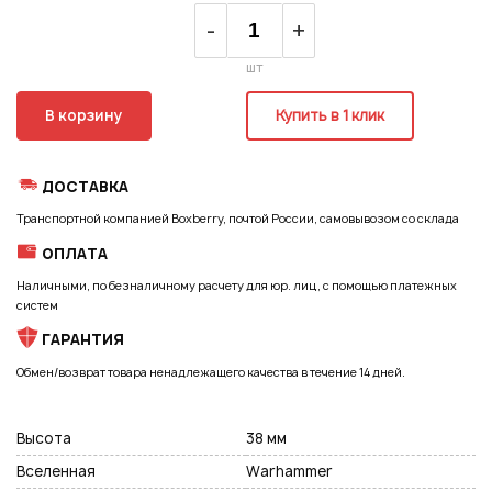
Регистрация
-
+
шт
В корзину
Купить в 1 клик
ДОСТАВКА
Транспортной компанией Boxberry, почтой России, самовывозом со склада
ОПЛАТА
Наличными, по безналичному расчету для юр. лиц, с помощью платежных
систем
ГАРАНТИЯ
Обмен/возврат товара ненадлежащего качества в течение 14 дней.
Высота
38 мм
Подписаться на новые возможности
Вселенная
Warhammer