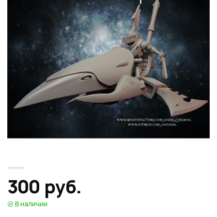
Или войти через соц сети
Нажимая на кнопку "Отправить", вы даете согласие на обработку
Накопительные скидки
персональных данных
ВОЙТИ ЧЕРЕЗ GOOGLE
Отправить
Отправить
Нажимая на кнопку "Отправить", вы даете согласие на обработку
Нажимая на кнопку "Отправить", вы даете согласие на обработку
персональных данных
Розыгрыши подарков
персональных данных
Доступ в закрытый клуб
Или войти через соц сети
300 руб.
ВОЙТИ ЧЕРЕЗ GOOGLE
В наличии