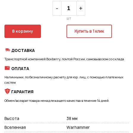
Регистрация
-
+
шт
В корзину
Купить в 1 клик
ДОСТАВКА
Транспортной компанией Boxberry, почтой России, самовывозом со склада
ОПЛАТА
Наличными, по безналичному расчету для юр. лиц, с помощью платежных
систем
ГАРАНТИЯ
Обмен/возврат товара ненадлежащего качества в течение 14 дней.
Высота
38 мм
Подписаться на новые возможности
Вселенная
Warhammer