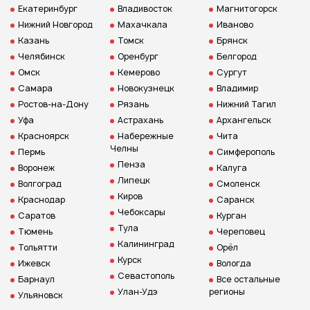
Екатеринбург
Владивосток
Магнитогорск
Нижний Новгород
Махачкала
Иваново
Казань
Томск
Брянск
Челябинск
Оренбург
Белгород
Омск
Кемерово
Сургут
Самара
Новокузнецк
Владимир
Ростов-на-Дону
Рязань
Нижний Тагил
Уфа
Астрахань
Архангельск
Красноярск
Набережные
Чита
Челны
Пермь
Симферополь
Пенза
Воронеж
Калуга
Липецк
Волгоград
Смоленск
Киров
Краснодар
Саранск
Чебоксары
Саратов
Курган
Тула
Тюмень
Череповец
Калининград
Тольятти
Орёл
Курск
Ижевск
Вологда
Севастополь
Барнаул
Все остальные
Улан-Удэ
регионы
Ульяновск