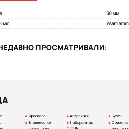
GOOGLE
а
38 мм
нная
Warhamm
возм
НЕДАВНО ПРОСМАТРИВАЛИ:
Нажим
даете
персо
ДА
ов
Ярославль
Астрахань
Курск
ь
Владивосток
Набережные
Севастоп
Челны