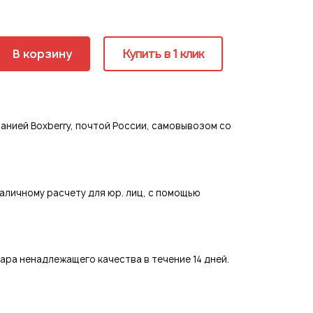
ия
В корзину
Купить в 1 клик
страция
нией Boxberry, почтой России, самовывозом со
аличному расчету для юр. лиц, с помощью
ра ненадлежащего качества в течение 14 дней.