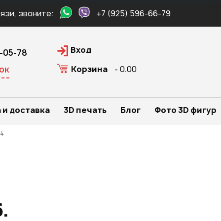
язи, звоните:
+7 (925) 596-66-79
Вход
0-05-78
Корзина
- 0.00
ок
 и доставка
3D печать
Блог
Фото 3D фигур
 4
.