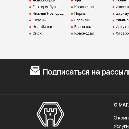
Новосибирск
Уфа
Тольят
Екатеринбург
Красноярск
Ижевс
Нижний Новгород
Пермь
Барнау
Казань
Воронеж
Ульяно
Челябинск
Волгоград
Иркутс
Омск
Краснодар
Хабаро
Подписаться на рассыл
О МАГ
О комп
Услуги