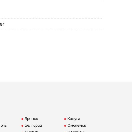
Подписаться на новые
er
ожности
ая на кнопку "Отправить", вы
 согласие на обработку
нальных данных
Брянск
Калуга
оль
Белгород
Смоленск