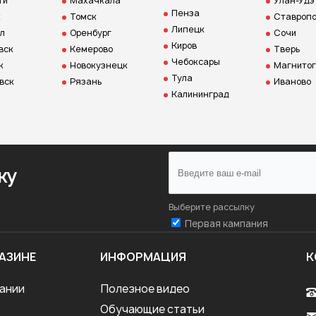
ти
Махачкала
Улан-Удэ
Пенза
к
Томск
Ставропо
Липецк
л
Оренбург
Сочи
Киров
вск
Кемерово
Тверь
Чебоксары
к
Новокузнецк
Магнитог
Тула
вск
Рязань
Иваново
Калининград
ку
Выберите рассылку
Первая кампания
АЗИНЕ
ИНФОРМАЦИЯ
К
ании
Полезное видео
Обучающие статьи