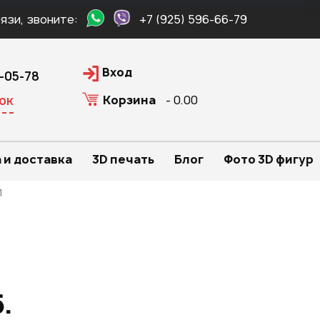
язи, звоните:
+7 (925) 596-66-79
Вход
0-05-78
Корзина
- 0.00
ок
 и доставка
3D печать
Блог
Фото 3D фигур
1
.