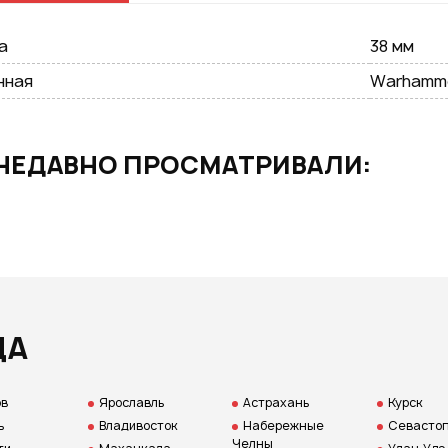
GOOGLE
а
38 мм
нная
Warhamm
возм
НЕДАВНО ПРОСМАТРИВАЛИ:
Нажим
даете
персо
ДА
ов
Ярославль
Астрахань
Курск
ь
Владивосток
Набережные
Севастоп
Челны