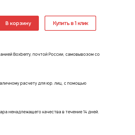
ия
В корзину
Купить в 1 клик
страция
нией Boxberry, почтой России, самовывозом со
аличному расчету для юр. лиц, с помощью
ра ненадлежащего качества в течение 14 дней.