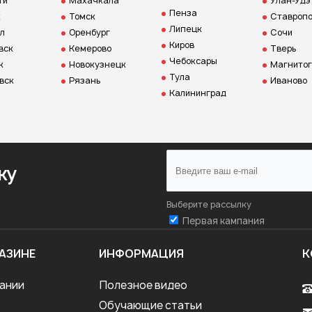
ти
Махачкала
Улан-Удэ
Пенза
к
Томск
Ставропо
Липецк
л
Оренбург
Сочи
Киров
вск
Кемерово
Тверь
Чебоксары
к
Новокузнецк
Магнитог
Тула
вск
Рязань
Иваново
Калининград
ку
Выберите рассылку
Первая кампания
АЗИНЕ
ИНФОРМАЦИЯ
К
ании
Полезное видео
Обучающие статьи