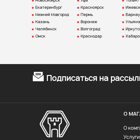
Новосибирск
Уфа
Тольят
Екатеринбург
Красноярск
Ижевс
Нижний Новгород
Пермь
Барнау
Казань
Воронеж
Ульяно
Челябинск
Волгоград
Иркутс
Омск
Краснодар
Хабаро
Подписаться на рассыл
О МАГ
О комп
Услуги