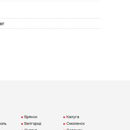
Подписаться на новые
er
ожности
ая на кнопку "Отправить", вы
 согласие на обработку
нальных данных
Брянск
Калуга
оль
Белгород
Смоленск