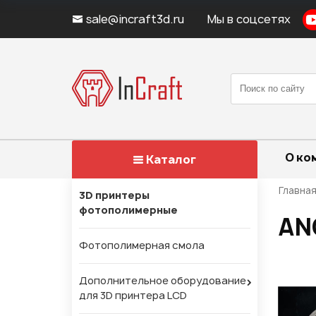
sale@incraft3d.ru
Мы в соцсетях
О ко
Каталог
Главна
3D принтеры
фотополимерные
AN
Фотополимерная смола
Дополнительное оборудование
для 3D принтера LCD