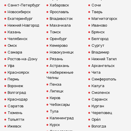
Санкт-Петербург
Хабаровск
Сочи
Новосибирск
Ярославль
Тверь
Екатеринбург
Владивосток
Магнитогорск
Нижний Новгород
Махачкала
Иваново
Казань
Томск
Брянск
Челябинск
Оренбург
Белгород
Омск
Кемерово
Сургут
Самара
Новокузнецк
Владимир
Ростов-на-Дону
Рязань
Нижний Тагил
Уфа
Астрахань
Архангельск
Красноярск
Набережные
Чита
Челны
Пермь
Симферополь
Пенза
Воронеж
Калуга
Липецк
Волгоград
Смоленск
Киров
Краснодар
Саранск
Чебоксары
Саратов
Курган
Тула
Тюмень
Череповец
Калининград
Тольятти
Орёл
Курск
Ижевск
Вологда