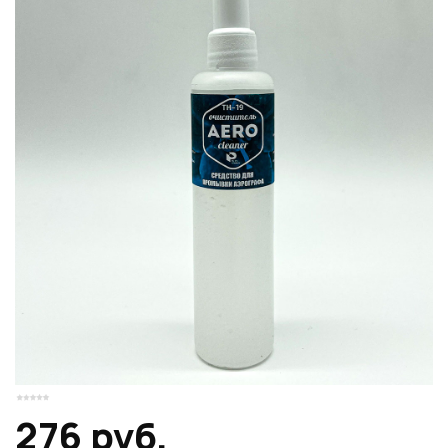
Или войти через соц сети
Регистрация
Авторизация
Нажимая на кнопку "Отправить", вы даете согласие на обработку
персональных данных
ВОЙТИ ЧЕРЕЗ GOOGLE
Отправить
Отправить
Накопительные скидки
Нажимая на кнопку "Отправить", вы даете согласие на обработку
Нажимая на кнопку "Отправить", вы даете согласие на обработку
персональных данных
персональных данных
Розыгрыши подарков
Доступ в закрытый клуб
Или войти через соц сети
276 руб.
ВОЙТИ ЧЕРЕЗ GOOGLE