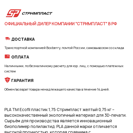
Регистрация
ОФИЦИАЛЬНЫЙ ДИЛЕР КОМПАНИИ "СТРИМПЛАСТ" В РФ
ДОСТАВКА
Транспортной компанией Boxberry, почтой России, самовывозом со склада
ОПЛАТА
Наличными, по безналичному расчету для юр. лиц, с помощью платежных
систем
ГАРАНТИЯ
Обмен/возврат товара ненадлежащего качества в течение 14 дней.
PLA TM Ecofil пластик 1,75 Стримпласт желтый 0,75 кг –
высококачественный экологичный материал для 3D-печати.
Сырьём для производства является инновационный
биополимер полилактид. PLA данной марки отличается
высокой прочностью, которая сравнима с