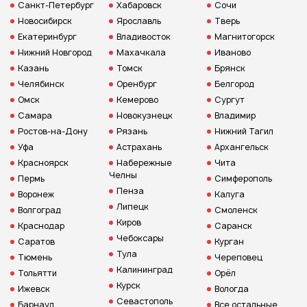
Санкт-Петербург
Хабаровск
Сочи
Новосибирск
Ярославль
Тверь
Екатеринбург
Владивосток
Магнитогорск
Нижний Новгород
Махачкала
Иваново
Казань
Томск
Брянск
Челябинск
Оренбург
Белгород
Омск
Кемерово
Сургут
Самара
Новокузнецк
Владимир
Ростов-на-Дону
Рязань
Нижний Тагил
Уфа
Астрахань
Архангельск
Красноярск
Набережные
Чита
Челны
Пермь
Симферополь
Пенза
Воронеж
Калуга
Липецк
Волгоград
Смоленск
Киров
Краснодар
Саранск
Чебоксары
Саратов
Курган
Тула
Тюмень
Череповец
Калининград
Тольятти
Орёл
Курск
Ижевск
Вологда
Севастополь
Барнаул
Все остальные