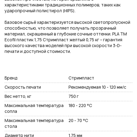
характеристиками традиционных полимеров, таких как
Подписаться на новые возможности
ударопрочный полистирол (HIPS).
Базовое сырьё характеризуется высокой светопропускной
способностью, что позволяет получать прозрачный
материал, окрашенный в глубокие сочные оттенки. PLA TM
Ecofil пластик 1,75 Стримпласт желтый 0,75 кг – гарантия
Нажимая на кнопку "Отправить", вы даете согласие на обработку
высокого качества моделей при высокой скорости 3-D-
персональных данных
печати и доступной стоимости.
Бренд
Стримпласт
Скорость печати
Рекомендуемая 10 - 120 мм/с
Вес нетто, кг
750 г
Максимальная температура
180 - 220 °С
сопла
Максимальная температура
20 - 70 °С
стола
Диаметр нити
1.75 мм