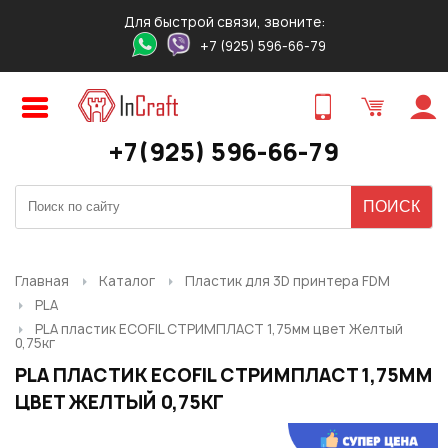
Для быстрой связи, звоните:
+7 (925) 596-66-79
Авторизация
Регистрация
ПРЕДВАРИТЕЛЬНЫЙ ЗАКАЗ
ЗАКАЗ ТОВАРА В 1 КЛИК
ОБРАТНЫЙ ЗВОНОК
ТОВАРА
Оставьте свои контакты для связи!
Быстро и удобно!
+7(925) 596-66-79
Логин:
Ваше имя
Ваше имя
*
*
:
:
Ваше имя
*
:
Пароль:
Контактный телефон
Ваш E-mail
*
:
*
:
Ваш E-mail
*
:
Главная
Каталог
Пластик для 3D принтера FDM
PLA
Запомнить меня
PLA пластик ECOFIL СТРИМПЛАСТ 1,75мм цвет Желтый
0,75кг
Ваш телефон
*
:
Ваш E-mail
Ваш телефон
*
:
*
:
PLA ПЛАСТИК ECOFIL СТРИМПЛАСТ 1,75ММ
ЦВЕТ ЖЕЛТЫЙ 0,75КГ
Забыли свой пароль?
Нужный товар:
Нужный товар:
Отправить