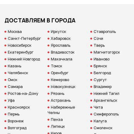
ДОСТАВЛЯЕМ В ГОРОДА
Москва
Иркутск
Ставрополь
Санкт-Петербург
Хабаровск
Сочи
Новосибирск
Ярославль
Тверь
Екатеринбург
Владивосток
Магнитогорск
Нижний Новгород
Махачкала
Иваново
Казань
Томск
Брянск
Челябинск
Оренбург
Белгород
Омск
Кемерово
Сургут
Самара
Новокузнецк
Владимир
Ростов-на-Дону
Рязань
Нижний Тагил
Уфа
Астрахань
Архангельск
Красноярск
Набережные
Чита
Челны
Пермь
Симферополь
Пенза
Воронеж
Калуга
Липецк
Волгоград
Смоленск
Киров