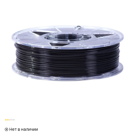
Или войти через соц сети
Регистрация
Авторизация
Нажимая на кнопку "Отправить", вы даете согласие на обработку
персональных данных
ВОЙТИ ЧЕРЕЗ GOOGLE
Отправить
Отправить
Накопительные скидки
Нажимая на кнопку "Отправить", вы даете согласие на обработку
Нажимая на кнопку "Отправить", вы даете согласие на обработку
персональных данных
персональных данных
Розыгрыши подарков
Доступ в закрытый клуб
Или войти через соц сети
Нет в наличии
ВОЙТИ ЧЕРЕЗ GOOGLE