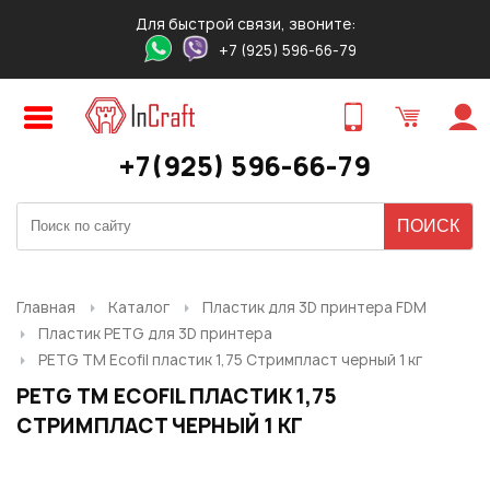
Для быстрой связи, звоните:
+7 (925) 596-66-79
Авторизация
Регистрация
ПРЕДВАРИТЕЛЬНЫЙ ЗАКАЗ
ЗАКАЗ ТОВАРА В 1 КЛИК
ОБРАТНЫЙ ЗВОНОК
ТОВАРА
Оставьте свои контакты для связи!
Быстро и удобно!
+7(925) 596-66-79
Логин:
Ваше имя
Ваше имя
*
*
:
:
Ваше имя
*
:
Пароль:
Контактный телефон
Ваш E-mail
*
:
*
:
Ваш E-mail
*
:
Главная
Каталог
Пластик для 3D принтера FDM
Пластик PETG для 3D принтера
Запомнить меня
PETG TM Ecofil пластик 1,75 Стримпласт черный 1 кг
Ваш телефон
*
:
Ваш E-mail
Ваш телефон
*
:
*
:
PETG TM ECOFIL ПЛАСТИК 1,75
СТРИМПЛАСТ ЧЕРНЫЙ 1 КГ
Забыли свой пароль?
Нужный товар:
Нужный товар:
Отправить