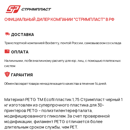
Регистрация
ОФИЦИАЛЬНЫЙ ДИЛЕР КОМПАНИИ "СТРИМПЛАСТ" В РФ
ДОСТАВКА
Транспортной компанией Boxberry, почтой России, самовывозом со склада
ОПЛАТА
Наличными, по безналичному расчету для юр. лиц, с помощью платежных
систем
ГАРАНТИЯ
Обмен/возврат товара ненадлежащего качества в течение 14 дней.
Материал PETG TM Ecofil пластик 1,75 Стримпласт черный 1
кг изготовлен из суперпрочного пластика для 3D-
принтеров PETG – полиэтилентерефталата,
модифицированного гликолем. За счет проверенной
модификации, филамент PETG отличается более
длительным сроком службы, чем PET.