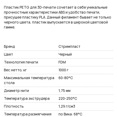
Подписаться на новые возможности
Пластик PETG для 3D-печати сочетает в себе уникальные
прочностные характеристики ABS и удобство печати,
присущее пластику PLA. Данный филамент бывает не только
черного цвета, пластик выпускается в широкой цветовой
гамме.
Нажимая на кнопку "Отправить", вы даете согласие на обработку
персональных данных
Бренд
Стримпласт
Цвет
Черный
Технология печати
FDM
Вес нетто, кг
1000 г
Максимальная температура
60-80°C
стола
Диаметр нити
1,75 мм
Температура экструдера
220-250°C
Плотность
1,29 г/см3
Температура размягчения
по Вика: 68°C