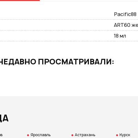
GOOGLE
Pacific88
ART60 же
возм
18 мл
НЕДАВНО ПРОСМАТРИВАЛИ:
Нажим
даете
персо
ДА
ов
Ярославль
Астрахань
Курск