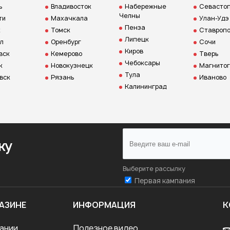
ь
Владивосток
Набережные
Севастоп
Челны
ти
Махачкала
Улан-Удэ
Пенза
к
Томск
Ставропо
Липецк
л
Оренбург
Сочи
Киров
вск
Кемерово
Тверь
Чебоксары
к
Новокузнецк
Магнитог
Тула
вск
Рязань
Иваново
Калининград
ку
Выберите рассылку
Первая кампания
АЗИНЕ
ИНФОРМАЦИЯ
К
ании
Полезное видео