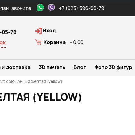
язи, звоните:
+7 (925) 596-66-79
Вход
0-05-78
Корзина
- 0.00
ок
 и доставка
3D печать
Блог
Фото 3D фигур
rt color ART60 желтая (yellow)
ЕЛТАЯ (YELLOW)
.