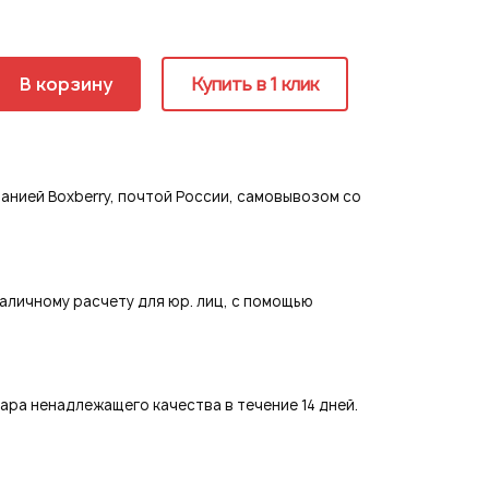
ия
В корзину
Купить в 1 клик
страция
нией Boxberry, почтой России, самовывозом со
аличному расчету для юр. лиц, с помощью
ра ненадлежащего качества в течение 14 дней.