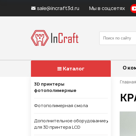
sale@incraft3d.ru
Мы в соцсетях
О ко
Каталог
Главна
3D принтеры
фотополимерные
КР
Фотополимерная смола
Дополнительное оборудование
для 3D принтера LCD