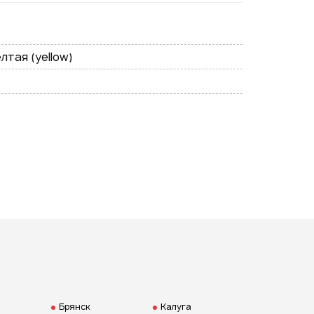
Подписаться на новые
лтая (yellow)
ожности
ая на кнопку "Отправить", вы
 согласие на обработку
нальных данных
Брянск
Калуга