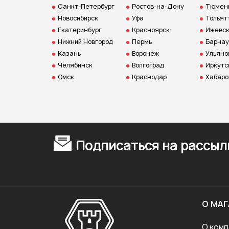
Санкт-Петербург
Ростов-на-Дону
Тюмен
Новосибирск
Уфа
Тольят
Екатеринбург
Красноярск
Ижевс
Нижний Новгород
Пермь
Барнау
Казань
Воронеж
Ульяно
Челябинск
Волгоград
Иркутс
Омск
Краснодар
Хабаро
Подписаться на рассыл
О МАГ
О комп