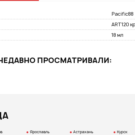
GOOGLE
Pacific88
ART120 кр
возм
18 мл
НЕДАВНО ПРОСМАТРИВАЛИ:
Нажим
даете
персо
ДА
ов
Ярославль
Астрахань
Курск