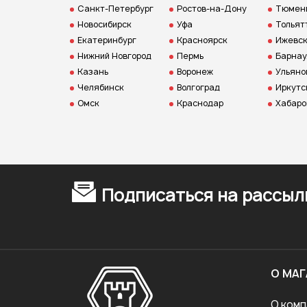
Санкт-Петербург
Ростов-на-Дону
Тюмен
Новосибирск
Уфа
Тольят
Екатеринбург
Красноярск
Ижевс
Нижний Новгород
Пермь
Барнау
Казань
Воронеж
Ульяно
Челябинск
Волгоград
Иркутс
Омск
Краснодар
Хабаро
Подписаться на рассыл
О МАГ
О комп