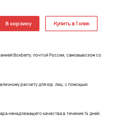
ия
В корзину
Купить в 1 клик
страция
нией Boxberry, почтой России, самовывозом со
аличному расчету для юр. лиц, с помощью
ра ненадлежащего качества в течение 14 дней.