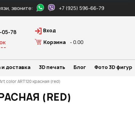
язи, звоните:
+7 (925) 596-66-79
Вход
0-05-78
Корзина
- 0.00
ок
 и доставка
3D печать
Блог
Фото 3D фигур
rt color ART120 красная (red)
РАСНАЯ (RED)
.