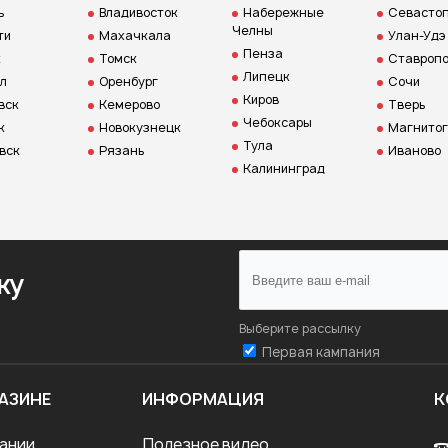
ь
Владивосток
Набережные
Севастоп
Челны
ти
Махачкала
Улан-Удэ
Пенза
к
Томск
Ставропо
Липецк
л
Оренбург
Сочи
Киров
вск
Кемерово
Тверь
Чебоксары
к
Новокузнецк
Магнитог
Тула
вск
Рязань
Иваново
Калининград
ку
Выберите рассылку
Первая кампания
АЗИНЕ
ИНФОРМАЦИЯ
К
ании
Полезное видео