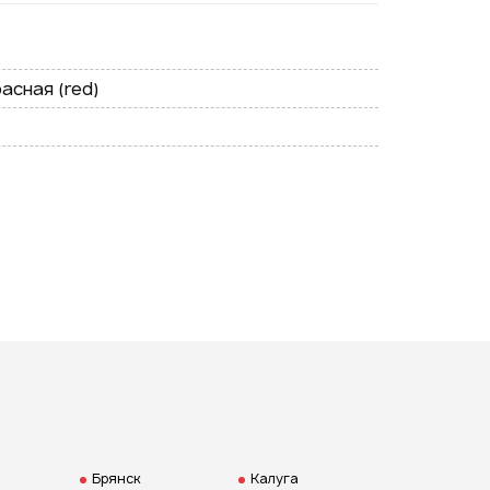
Подписаться на новые
асная (red)
ожности
ая на кнопку "Отправить", вы
 согласие на обработку
нальных данных
Брянск
Калуга