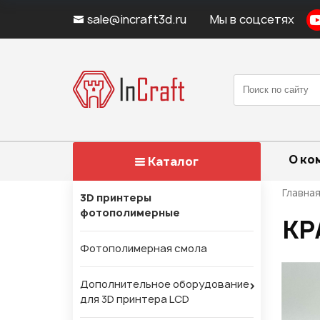
sale@incraft3d.ru
Мы в соцсетях
О ко
Каталог
Главна
3D принтеры
фотополимерные
КР
Фотополимерная смола
Дополнительное оборудование
для 3D принтера LCD