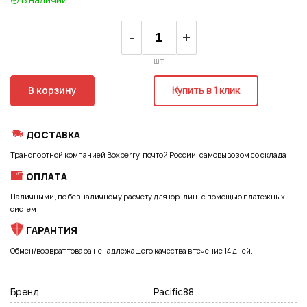
Регистрация
-
+
шт
В корзину
Купить в 1 клик
ДОСТАВКА
Транспортной компанией Boxberry, почтой России, самовывозом со склада
ОПЛАТА
Наличными, по безналичному расчету для юр. лиц, с помощью платежных
систем
ГАРАНТИЯ
Обмен/возврат товара ненадлежащего качества в течение 14 дней.
Бренд
Pacific88
Подписаться на новые возможности