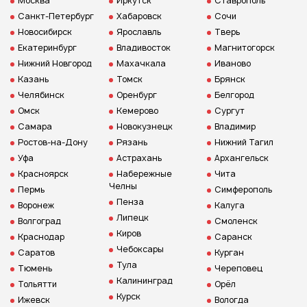
Москва
Иркутск
Ставрополь
Санкт-Петербург
Хабаровск
Сочи
Новосибирск
Ярославль
Тверь
Екатеринбург
Владивосток
Магнитогорск
Нижний Новгород
Махачкала
Иваново
Казань
Томск
Брянск
Челябинск
Оренбург
Белгород
Омск
Кемерово
Сургут
Самара
Новокузнецк
Владимир
Ростов-на-Дону
Рязань
Нижний Тагил
Уфа
Астрахань
Архангельск
Красноярск
Набережные
Чита
Челны
Пермь
Симферополь
Пенза
Воронеж
Калуга
Липецк
Волгоград
Смоленск
Киров
Краснодар
Саранск
Чебоксары
Саратов
Курган
Тула
Тюмень
Череповец
Калининград
Тольятти
Орёл
Курск
Ижевск
Вологда