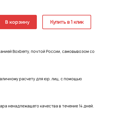
ия
В корзину
Купить в 1 клик
страция
нией Boxberry, почтой России, самовывозом со
аличному расчету для юр. лиц, с помощью
ра ненадлежащего качества в течение 14 дней.