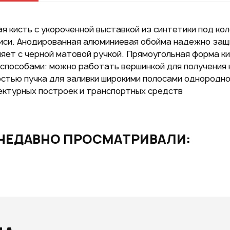
GOOGLE
я кисть с укороченной выставкой из синтетики под ко
иси. Анодированная алюминиевая обойма надежно защи
возм
яет с черной матовой ручкой. Прямоугольная форма к
способами: можно работать вершинкой для получения к
остью пучка для заливки широкими полосами однородно
ектурных построек и транспортных средств
Нажим
даете
персо
НЕДАВНО ПРОСМАТРИВАЛИ: