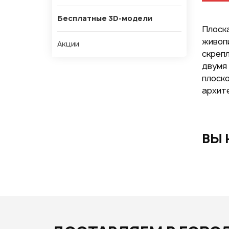
Бесплатные 3D-модели
Плоска
живоп
Акции
скрепл
двумя 
плоск
архит
ВЫ 