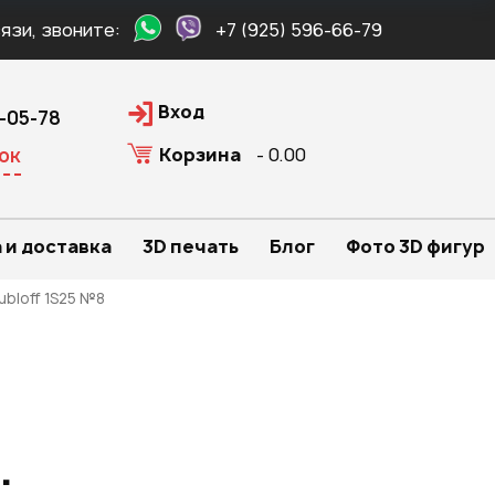
язи, звоните:
+7 (925) 596-66-79
Вход
0-05-78
Корзина
- 0.00
ок
 и доставка
3D печать
Блог
Фото 3D фигур
ubloff 1S25 №8
.