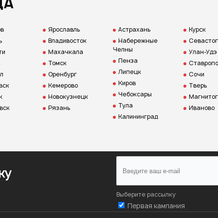
ДА
ов
Ярославль
Астрахань
Курск
ь
Владивосток
Набережные
Севастоп
Челны
ти
Махачкала
Улан-Удэ
Пенза
к
Томск
Ставропо
Липецк
л
Оренбург
Сочи
Киров
вск
Кемерово
Тверь
Чебоксары
к
Новокузнецк
Магнитог
Тула
вск
Рязань
Иваново
Калининград
ку
Выберите рассылку
Первая кампания