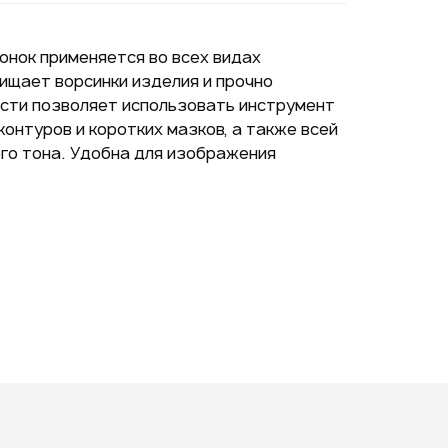
лонок применяется во всех видах
Подписаться на новые
щает ворсинки изделия и прочно
ожности
исти позволяет использовать инструмент
онтуров и коротких мазков, а также всей
го тона. Удобна для изображения
ая на кнопку "Отправить", вы
 согласие на обработку
нальных данных