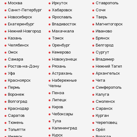
Москва
Иркутск
Ставрополь
Санкт-Петербург
Хабаровск
Сочи
Новосибирск
Ярославль
Тверь
Екатеринбург
Владивосток
Магнитогорск
Нижний Новгород
Махачкала
Иваново
Казань
Томск
Брянск
Челябинск
Оренбург
Белгород
Омск
Кемерово
Сургут
Самара
Новокузнецк
Владимир
Ростов-на-Дону
Рязань
Нижний Тагил
Уфа
Астрахань
Архангельск
Красноярск
Набережные
Чита
Челны
Пермь
Симферополь
Пенза
Воронеж
Калуга
Липецк
Волгоград
Смоленск
Киров
Краснодар
Саранск
Чебоксары
Саратов
Курган
Тула
Тюмень
Череповец
Калининград
Тольятти
Орёл
Курск
Ижевск
Вологда