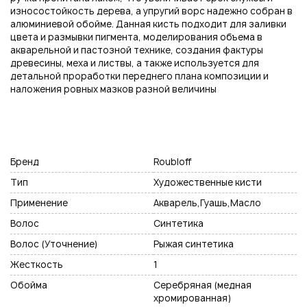
износостойкость дерева, а упругий ворс надежно собран в
алюминиевой обойме. Данная кисть подходит для заливки
цвета и размывки пигмента, моделирования объема в
акварельной и пастозной технике, создания фактуры
Нажимая на кнопку "Отправить", вы даете согласие на обработку
древесины, меха и листвы, а также используется для
персональных данных
детальной проработки переднего плана композиции и
наложения ровных мазков разной величины
Бренд
Roubloff
Тип
Художественные кисти
Применение
Акварель,Гуашь,Масло
Волос
Синтетика
Волос (Уточнение)
Рыжая синтетика
Жесткость
1
Обойма
Cеребряная (медная
хромированная)