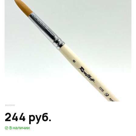
Или войти через соц сети
Нажимая на кнопку "Отправить", вы даете согласие на обработку
Накопительные скидки
персональных данных
ВОЙТИ ЧЕРЕЗ GOOGLE
Отправить
Отправить
Нажимая на кнопку "Отправить", вы даете согласие на обработку
Нажимая на кнопку "Отправить", вы даете согласие на обработку
персональных данных
Розыгрыши подарков
персональных данных
Доступ в закрытый клуб
Или войти через соц сети
244 руб.
ВОЙТИ ЧЕРЕЗ GOOGLE
В наличии