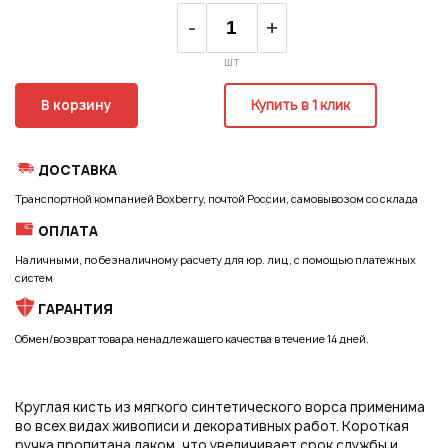
Регистрация
-
+
шт
В корзину
Купить в 1 клик
ДОСТАВКА
Транспортной компанией Boxberry, почтой России, самовывозом со склада
ОПЛАТА
Наличными, по безналичному расчету для юр. лиц, с помощью платежных
систем
ГАРАНТИЯ
Обмен/возврат товара ненадлежащего качества в течение 14 дней.
Подписаться на новые возможности
Круглая кисть из мягкого синтетического ворса применима
во всех видах живописи и декоративных работ. Короткая
ручка пропитана лаком, что увеличивает срок службы и