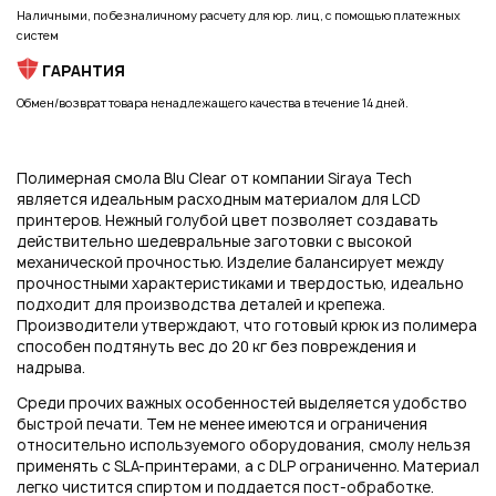
Подписаться на новые возможности
Наличными, по безналичному расчету для юр. лиц, с помощью платежных
систем
ГАРАНТИЯ
Обмен/возврат товара ненадлежащего качества в течение 14 дней.
Нажимая на кнопку "Отправить", вы даете согласие на обработку
персональных данных
Полимерная смола Blu Clear от компании Siraya Tech
является идеальным расходным материалом для LCD
принтеров. Нежный голубой цвет позволяет создавать
действительно шедевральные заготовки с высокой
механической прочностью. Изделие балансирует между
прочностными характеристиками и твердостью, идеально
подходит для производства деталей и крепежа.
Производители утверждают, что готовый крюк из полимера
способен подтянуть вес до 20 кг без повреждения и
надрыва.
Среди прочих важных особенностей выделяется удобство
быстрой печати. Тем не менее имеются и ограничения
относительно используемого оборудования, смолу нельзя
применять с SLA-принтерами, а с DLP ограниченно. Материал
легко чистится спиртом и поддается пост-обработке.