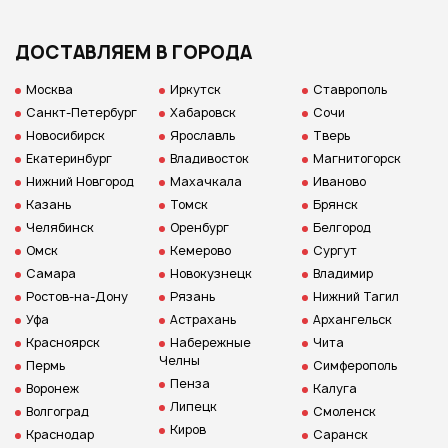
ДОСТАВЛЯЕМ В ГОРОДА
Москва
Иркутск
Ставрополь
Санкт-Петербург
Хабаровск
Сочи
Новосибирск
Ярославль
Тверь
Екатеринбург
Владивосток
Магнитогорск
Нижний Новгород
Махачкала
Иваново
Казань
Томск
Брянск
Челябинск
Оренбург
Белгород
Омск
Кемерово
Сургут
Самара
Новокузнецк
Владимир
Ростов-на-Дону
Рязань
Нижний Тагил
Уфа
Астрахань
Архангельск
Красноярск
Набережные
Чита
Челны
Пермь
Симферополь
Пенза
Воронеж
Калуга
Липецк
Волгоград
Смоленск
Киров
Краснодар
Саранск