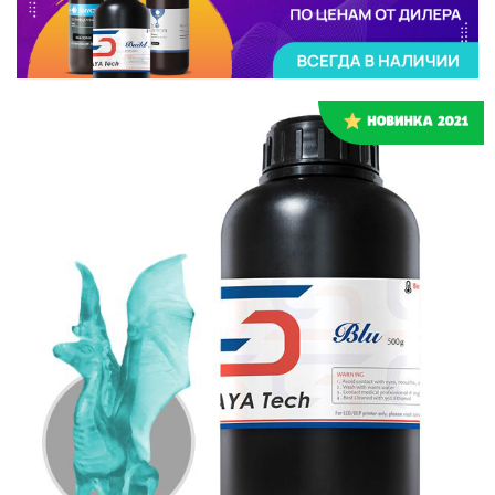
Или войти через соц сети
Регистрация
Авторизация
Нажимая на кнопку "Отправить", вы даете согласие на обработку
персональных данных
ВОЙТИ ЧЕРЕЗ GOOGLE
Отправить
Отправить
Накопительные скидки
Нажимая на кнопку "Отправить", вы даете согласие на обработку
Нажимая на кнопку "Отправить", вы даете согласие на обработку
персональных данных
персональных данных
Розыгрыши подарков
Доступ в закрытый клуб
Или войти через соц сети
ВОЙТИ ЧЕРЕЗ GOOGLE