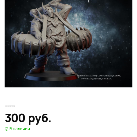
Или войти через соц сети
Нажимая на кнопку "Отправить", вы даете согласие на обработку
Накопительные скидки
персональных данных
ВОЙТИ ЧЕРЕЗ GOOGLE
Отправить
Отправить
Нажимая на кнопку "Отправить", вы даете согласие на обработку
Нажимая на кнопку "Отправить", вы даете согласие на обработку
персональных данных
Розыгрыши подарков
персональных данных
Доступ в закрытый клуб
Или войти через соц сети
300 руб.
ВОЙТИ ЧЕРЕЗ GOOGLE
В наличии