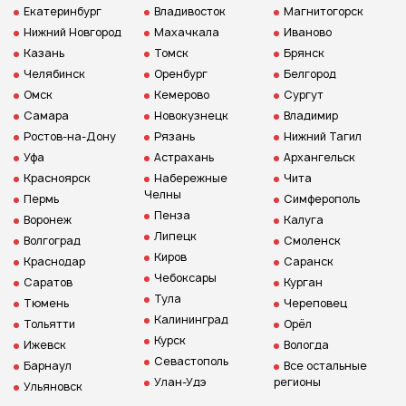
Екатеринбург
Владивосток
Магнитогорск
Нижний Новгород
Махачкала
Иваново
Казань
Томск
Брянск
Челябинск
Оренбург
Белгород
Омск
Кемерово
Сургут
Самара
Новокузнецк
Владимир
Ростов-на-Дону
Рязань
Нижний Тагил
Уфа
Астрахань
Архангельск
Красноярск
Набережные
Чита
Челны
Пермь
Симферополь
Пенза
Воронеж
Калуга
Липецк
Волгоград
Смоленск
Киров
Краснодар
Саранск
Чебоксары
Саратов
Курган
Тула
Тюмень
Череповец
Калининград
Тольятти
Орёл
Курск
Ижевск
Вологда
Севастополь
Барнаул
Все остальные
Улан-Удэ
регионы
Ульяновск