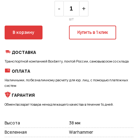
Регистрация
-
+
шт
В корзину
Купить в 1 клик
ДОСТАВКА
Транспортной компанией Boxberry, почтой России, самовывозом со склада
ОПЛАТА
Наличными, по безналичному расчету для юр. лиц, с помощью платежных
систем
ГАРАНТИЯ
Обмен/возврат товара ненадлежащего качества в течение 14 дней.
Высота
38 мм
Подписаться на новые возможности
Вселенная
Warhammer